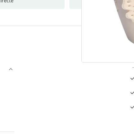
recte
S’abonne
3
“