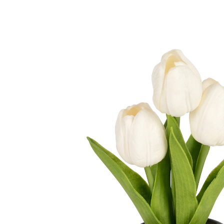
Prix conseillé CHF 22.95
CHF 7.25
TVA incluse, plus
Frais d'expédition
Modèle
blanc
Dans le Panier
Livrable immédiatement sous 3-4 jours ouvrés
éclairage LED blanc chaud