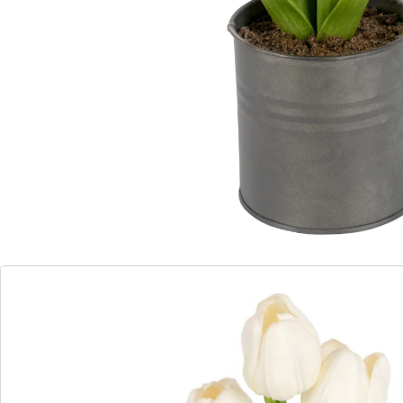
d’un réalisme bluffant
On adore ces tulipes aux couleurs lumineuses. Les
fleurs et les feuilles en pot, avec leurs détails d’un
réalisme bluffant, illuminent les nuits printanières
grâce aux LED!
Remarque concernant les piles:
Les piles ne sont pas fournies. Veuillez les commander
séparément. (AAA Micro x 3)
Détails
Informations et fabricant
Avis