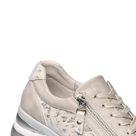
Prix conseillé CHF 79.95
CHF 30.36
TVA incluse, plus
Frais d'expédition
Modèle
gris
Taille
Dans le Panier
Livrable immédiatement sous 3-4 jours ouvrés