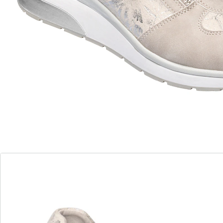
atout esthétique: la semelle extérieure
bicolore
aspect cuir velours élégant
semelle intérieure amovible
Les baskets «Brigitte» tendance et d’aspect cuir velours
élégant offrent le meilleur des conforts. Dotées d’une
fermeture zippée latérale, elles sont faciles à enfiler et
parfaitement ajustées. Semelle intérieure souple et
amovible et semelle extérieure antidérapante.
Détails
Informations et fabricant