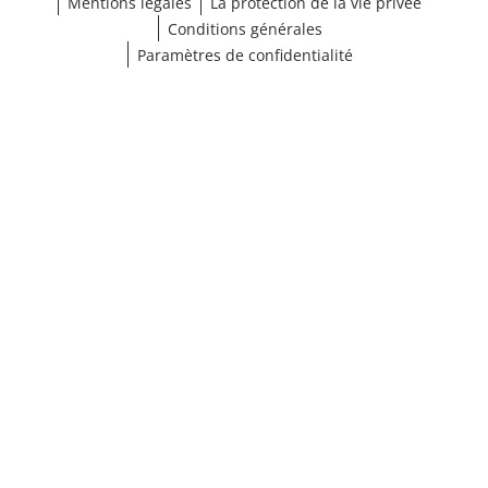
Mentions légales
La protection de la vie privée
Conditions générales
Paramètres de confidentialité
Choisir une taille
¹ Cliquez ici pour les conditions de validation
fermer