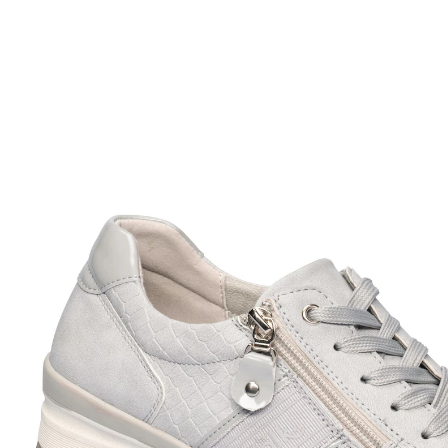
Prix conseillé CHF 54.95
à partir de
CHF 26.36
TVA incluse, plus
Frais d'expédition
Modèle
gris
Taille
Dans le Panier
Livrable immédiatement sous 3-4 jours ouvrés