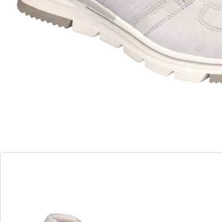
Confortables et sportives!
semelle intérieure amovible
enfilage aisé grâce à la fermeture zippée
Ces baskets confortables vont vous faciliter la vie : il
suffit de les lacer une seule fois, la glissière latérale
assure ensuite un enfilage et un déchaussage rapides.
Avec semelle intérieure souple et amovible, semelle
extérieure antidérapante.
Détails
Informations et fabricant