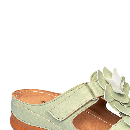
Prix conseillé CHF 54.95
à partir de
CHF 26.36
TVA incluse, plus
Frais d'expédition
Modèle
vert
Taille
Dans le Panier
Livrable immédiatement sous 3-4 jours ouvrés