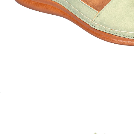
Application florale
Un vrai coup de coeur: ces mules super confortables
mettent l’été à vos pieds! Leur fermeture à scratch
permet de les enfiler rapidement et contribuent à une
coupe optimale.
Détails
Informations et fabricant
Avis