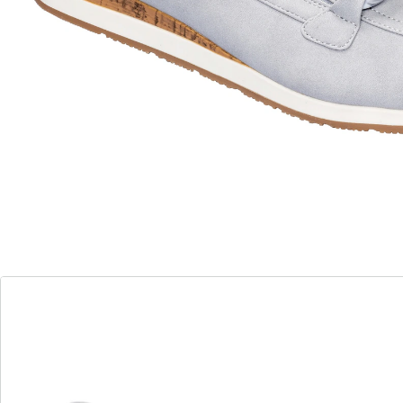
Élégant aspect velours
Ces mocassins d’aspect cuir velours élégant vont
devenir vos chaussures préférées. Dotés
d’empiècements extensibles sur les côtés, ils sont
faciles et rapides à enfiler. La chaîne sur le cou de-pied
est un joli détail tendance.
Détails
Informations et fabricant
Avis