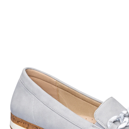
Prix conseillé CHF 95.95
à partir de
CHF 37.56
TVA incluse, plus
Frais d'expédition
Modèle
gris bleu
Taille
Dans le Panier
Livrable immédiatement sous 3-4 jours ouvrés