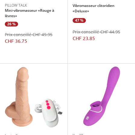
PILLOW TALK
Vibromasseur clitoridien
Mini-vibromasseur «Rouge à
«Deluxe»
lèvres»
47 %
26 %
Prix conseillé CHF 44.95
Prix conseillé CHF 49.95
CHF 23.85
CHF 36.75