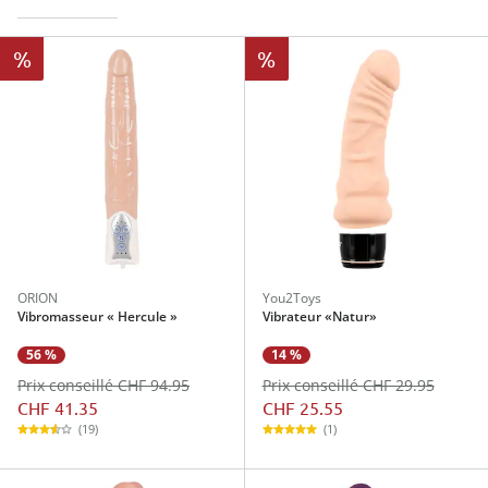
%
%
ORION
You2Toys
Vibromasseur « Hercule »
Vibrateur «Natur»
56 %
14 %
Prix conseillé CHF 94.95
Prix conseillé CHF 29.95
CHF 41.35
CHF 25.55
(19)
(1)