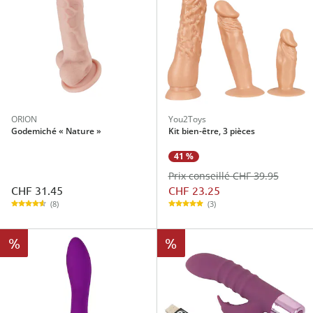
ORION
You2Toys
Godemiché « Nature »
Kit bien-être, 3 pièces
41 %
Prix conseillé CHF 39.95
CHF 31.45
CHF 23.25
(8)
(3)
%
%