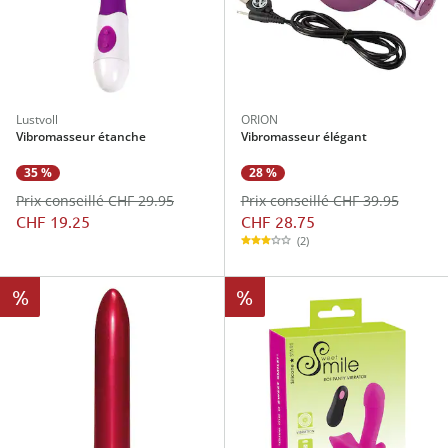
Lustvoll
ORION
Vibromasseur étanche
Vibromasseur élégant
28 %
35 %
Prix conseillé CHF 39.95
Prix conseillé CHF 29.95
CHF 28.75
CHF 19.25
(2)
%
%