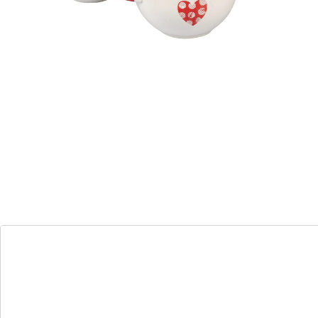
Parfait pour le petit-déjeuner ou les en-cas
Superbe motif de coeur
Ce lot de bols allie fonctionnalité et design. Le motif de
coeurs apporte une adorable touche décorative tandis
que la forme intemporelle s’ajuste à toutes les
occasions. Parfait pour le petit-déjeuner, le service ou
la présentation: une véritable touche d’élégance à
votre table.
Détails
Informations et fabricant
Avis