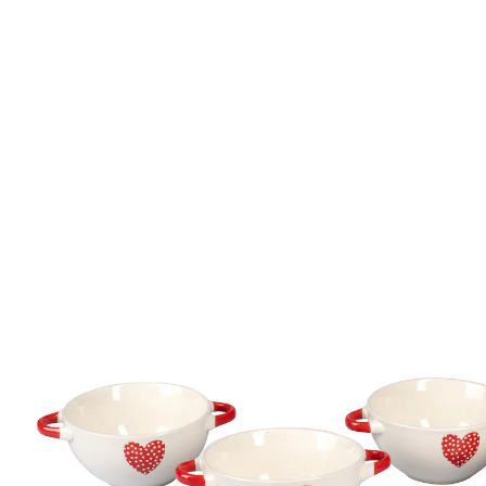
Prix conseillé CHF 22.95
CHF 20.65
TVA incluse, plus
Frais d'expédition
CHF 16.55
seul.
à partir de
2
pièces
1
Dans le Panier
Livrable immédiatement sous 3-4 jours ouvrés
Pour servir avec amour, dans toutes les occasions!