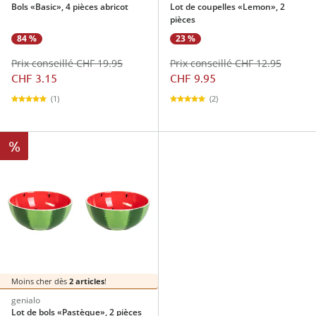
Bols «Basic», 4 pièces abricot
Lot de coupelles «Lemon», 2
pièces
84 %
23 %
Prix conseillé CHF 19.95
Prix conseillé CHF 12.95
CHF 3.15
CHF 9.95
(1)
(2)
%
Moins cher dès
2 articles
!
genialo
Lot de bols «Pastèque», 2 pièces