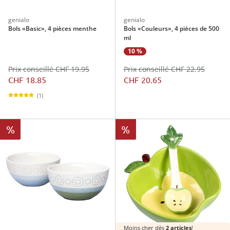
genialo
genialo
Bols «Basic», 4 pièces menthe
Bols «Couleurs», 4 pièces de 500
ml
10 %
Prix conseillé CHF 19.95
Prix conseillé CHF 22.95
CHF 18.85
CHF 20.65
(1)
%
%
Moins cher dès
2 articles
!