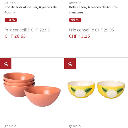
genialo
genialo
Lot de bols «Coeur», 4 pièces de
Bols «Été», 4 pièces de 450 ml
460 ml
chacune
10 %
55 %
Prix conseillé CHF 22.95
Prix conseillé CHF 29.95
CHF 20.65
CHF 13.25
%
%
genialo
genialo