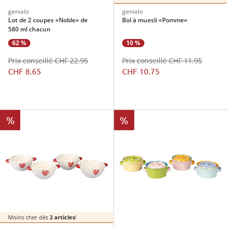
genialo
genialo
Lot de 2 coupes «Noble» de
Bol à muesli «Pomme»
580 ml chacun
62 %
10 %
Prix conseillé CHF 22.95
Prix conseillé CHF 11.95
CHF 8.65
CHF 10.75
%
%
Moins cher dès
2 articles
!