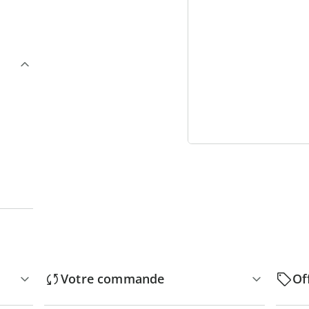
3
“
Votre commande
Of