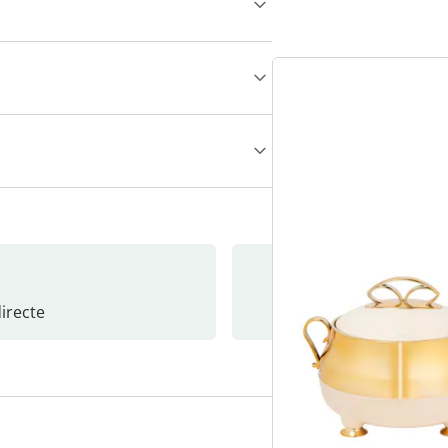
recte
S’abonne