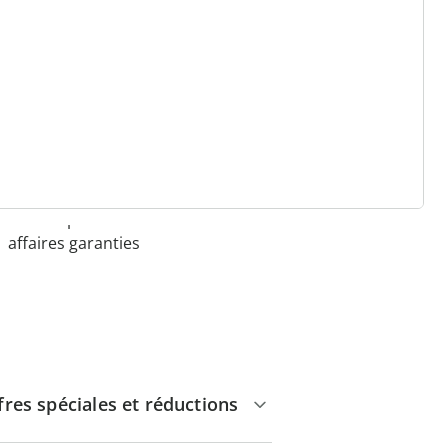
 raisons de choisir
Maison & Confort”
Paiement sur facture sans
frais
Pas de montant minimum
d'achats
Offres spéciales et bonnes
affaires garanties
fres spéciales et réductions