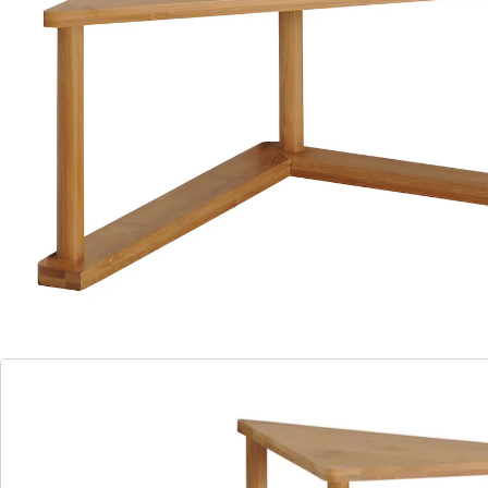
Étagère d'angle pour la cuisine
2 étagères
Livrée démontée
Grâce cette étagère de cuisine à deux niveaux très
pratique, l'espace dans la cuisine est utilisé de manière
optimale. Elle permet de créer des espaces de
rangement dans les coins qui sont le plus souvent
inutilisés et elle est idéale pour ranger des épices, des
ustensiles de cuisine, des plantes ou des articles de
décoration. Cette étagère de la cuisine se compose de
deux étagères de tailles différentes avec des pieds
métalliques, qui peuvent être placées l'une au-dessus
ou à côté de l'autre. La taille de la plus petite étagère
fait exactement la moitié de la taille de la plus grande.
Fabriquée dans des matériaux résistants, l'étagère est
stable et a une longue durée de vie. Des patins
antidérapants empêchent les rayures sur le plan de