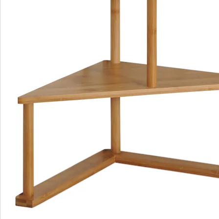
travail. Cette étagère d'angle s'installe en un clin d'oeil
et est facile à nettoyer.
Cette solide étagère de cuisine est proposée en deux
versions. La première version est constituée d'un
panneau de fibres certifié FSC avec un film décoratif 3D
dans un aspect béton gris foncé. Son design branché
et élégant s'intègre parfaitement dans une cuisine
classique ou moderne. La deuxième variante, en
bambou écologique, crée une atmosphère
chaleureuse et naturelle dans les cuisines modernes et
campagnardes. Le cadre des deux variantes est en
acier inoxydable de haute qualité. L'étagère peut être
utilisée de manière flexible et peut également créer un
espace de rangement utile sur un bureau, sur une
commode ou dans une armoire.
Détails