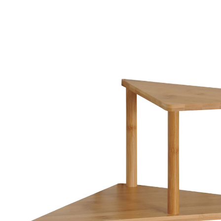
CHF 7.55
TVA incluse, plus
Frais d'expédition
Dans le Panier
Livrable immédiatement sous 3-4 jours ouvrés
Créez des espaces de rangement pratiques dans les
coins !
Matériau : béton : panneau de fibres certifié FSC,
bambou : bambou
châssis : métal