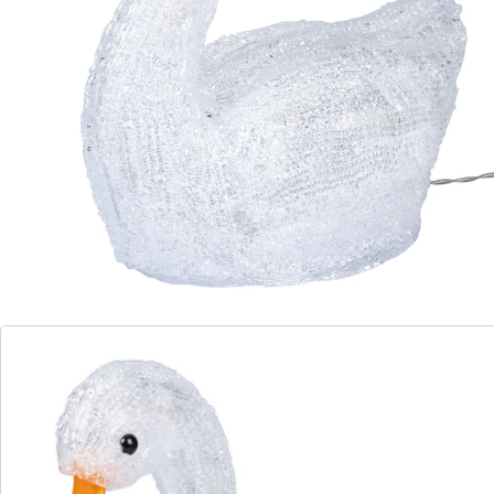
sans fil, ils s’installent partout
LED à économie d’énergie, durables
Ces créatures majestueuses donneront un charme
unique à votre jardin ou à votre maison. Qu’ils soient
placés seuls ou en couple avec leur bébé, ces jolis
cygnes attirent tous les regards grâce à leur plumage
blanc froid et lumineux. Utilisation en extérieur
protégé uniquement.
Remarque concernant les piles:
Les piles ne sont pas fournies. Veuillez les commander
séparément. (AA Mignon x 3)
Détails
Informations et fabricant