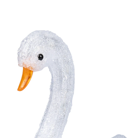
Prix conseillé CHF 15.95
CHF 9.55
TVA incluse, plus
Frais d'expédition
Modèle
Bébé
Dans le Panier
Livrable immédiatement sous 3-4 jours ouvrés
Merveilleux, dignes des contes de fées!