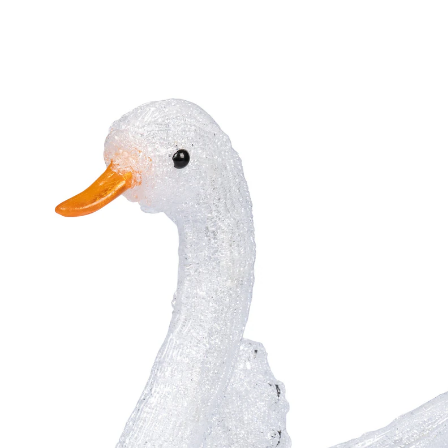
Prix conseillé CHF 21.95
CHF 12.65
TVA incluse, plus
Frais d'expédition
Modèle
Mère
Dans le Panier
Livrable immédiatement sous 3-4 jours ouvrés
Merveilleux, dignes des contes de fées!