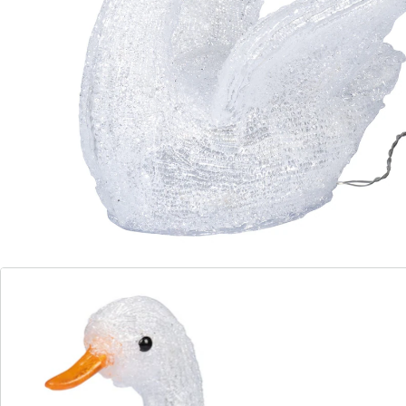
sans fil, ils s’installent partout
LED à économie d’énergie, durables
Ces créatures majestueuses donneront un charme
unique à votre jardin ou à votre maison. Qu’ils soient
placés seuls ou en couple avec leur bébé, ces jolis
cygnes attirent tous les regards grâce à leur plumage
blanc froid et lumineux. Utilisation en extérieur
protégé uniquement.
Remarque concernant les piles:
Les piles ne sont pas fournies. Veuillez les commander
séparément. (AA Mignon x 3)
Détails
Informations et fabricant