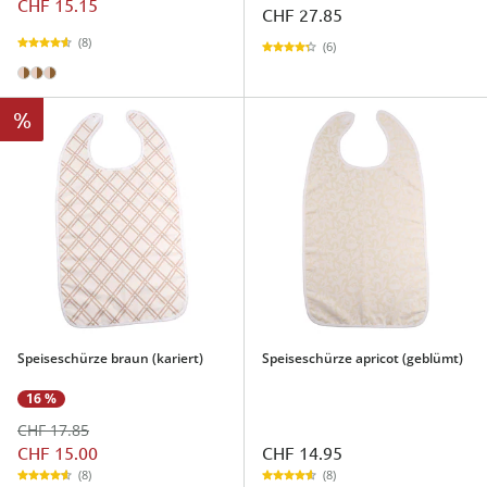
CHF 15.15
CHF 27.85
(8)
(6)
%
Speiseschürze braun (kariert)
Speiseschürze apricot (geblümt)
16 %
CHF 17.85
CHF 15.00
CHF 14.95
(8)
(8)