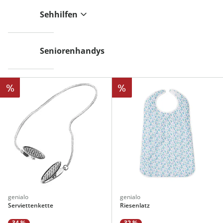
Sehhilfen
Seniorenhandys
%
%
genialo
genialo
Serviettenkette
Riesenlatz
34 %
32 %