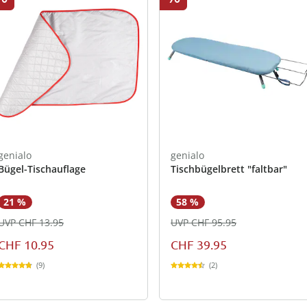
genialo
genialo
Bügel-Tischauflage
Tischbügelbrett "faltbar"
21 %
58 %
UVP CHF 13.95
UVP CHF 95.95
CHF 10.95
CHF 39.95
(9)
(2)