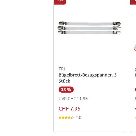
TRI
Bügelbrett-Bezugspanner, 3
Stück
33 %
UVP CHF 11.95
CHF 7.95
(45)