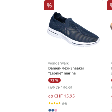
%
wonderwalk
Damen-Flexi-Sneaker
"Leonie" marine
73 %
UVP CHF 59.95
ab
CHF 15.95
(98)