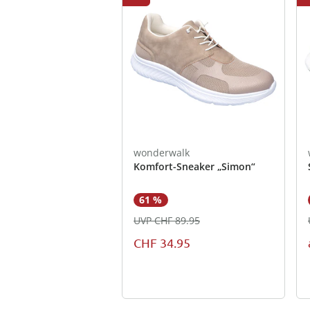
wonderwalk
Komfort-Sneaker „Simon“
61 %
UVP CHF 89.95
CHF 34.95