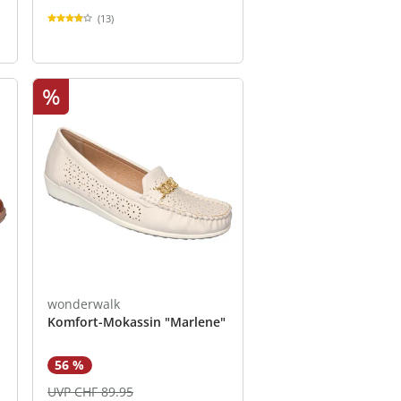
(13)
%
wonderwalk
Komfort-Mokassin "Marlene"
56 %
UVP CHF 89.95