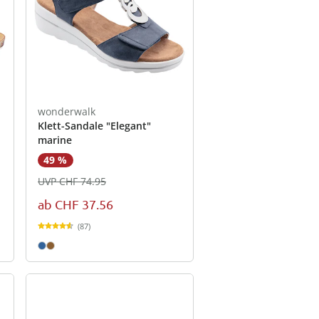
rühjahrs-
chenhelfer
utz
n
oration
ds
Katzenliebhaber
Ordnungshelfer
Heimtextilien von viva
Gartenhelfer
Saisonwechsel im
he
cken
cken
cken
cken
cken
jetzt entdecken
jetzt entdecken
domo
jetzt entdecken
Kleiderschrank
cken
cken
jetzt entdecken
jetzt entdecken
wonderwalk
Klett-Sandale "Elegant"
marine
49 %
UVP CHF 74.95
ab
CHF 37.56
(87)