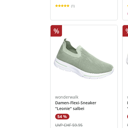
(1)
%
wonderwalk
Damen-Flexi-Sneaker
"Leonie" salbei
54 %
UVP CHF 59.95