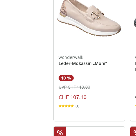
wonderwalk
Leder-Mokassin „Moni“
10 %
UVP CHF 119.00
CHF 107.10
(1)
%