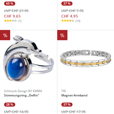
65 %
37 %
UVP CHF 27.95
UVP CHF 7.95
CHF 9.65
CHF 4.95
(1)
(10)
%
%
Schmuck Design BY EMMA
TRI
Stimmungsring „Delfin“
Magnet-Armband
28 %
37 %
UVP CHF 14.95
UVP CHF 17.95