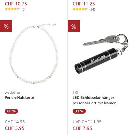
CHF 10.75
CHF 11.25
(6)
(24)
%
%
wedolina
TRI
Perlen-Halskette
LED-Schlüsselanhänger
personalisiert mit Namen
60 %
33 %
CHF 14.95
UVP CHF 11.95
CHF 5.95
CHF 7.95