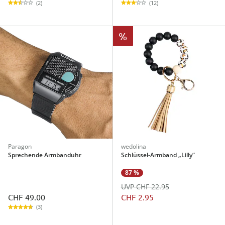
(2)
(12)
%
Paragon
wedolina
Sprechende Armbanduhr
Schlüssel-Armband „Lilly“
87 %
UVP CHF 22.95
CHF 49.00
CHF 2.95
(3)