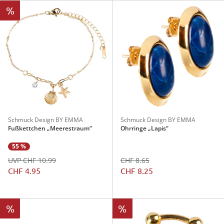
%
Schmuck Design BY EMMA
Schmuck Design BY EMMA
Fußkettchen „Meerestraum“
Ohrringe „Lapis“
55 %
UVP CHF 10.99
CHF 8.65
CHF 4.95
CHF 8.25
%
%