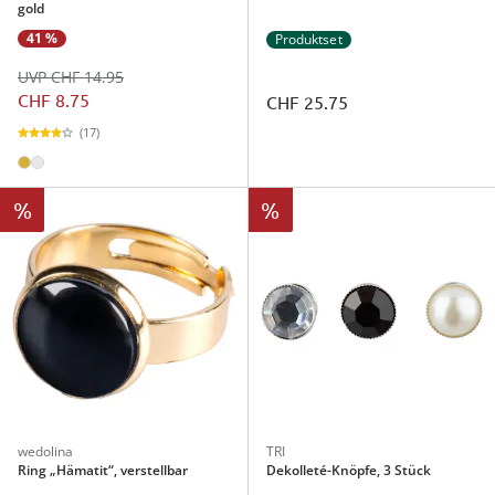
gold
41 %
Produktset
UVP CHF 14.95
CHF 8.75
CHF 25.75
(17)
%
%
wedolina
TRI
Ring „Hämatit“, verstellbar
Dekolleté-Knöpfe, 3 Stück