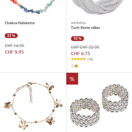
wedolina
Chakra-Halskette
Tuch-Kette silber
33 %
70 %
CHF 14.95
UVP CHF 22.95
CHF 9.95
CHF 6.75
(18)
%