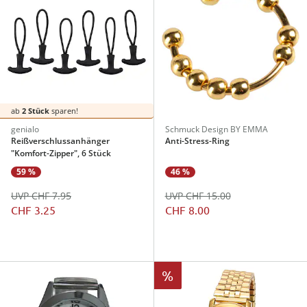
ab
2 Stück
sparen!
genialo
Schmuck Design BY EMMA
Reißverschlussanhänger
Anti-Stress-Ring
"Komfort-Zipper", 6 Stück
59 %
46 %
UVP CHF 7.95
UVP CHF 15.00
CHF 3.25
CHF 8.00
%