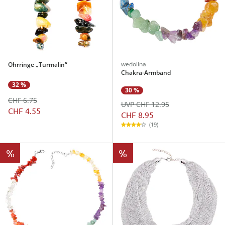
wedolina
Ohrringe „Turmalin“
Chakra-Armband
32 %
30 %
CHF 6.75
UVP CHF 12.95
CHF 4.55
CHF 8.95
(19)
%
%