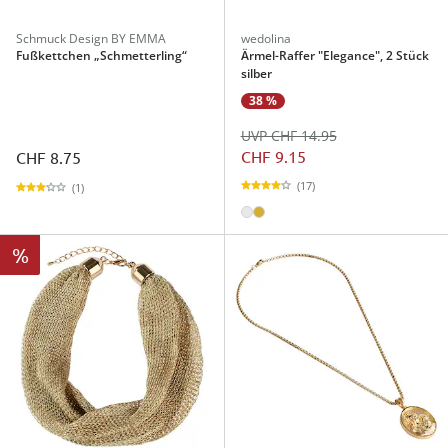
Schmuck Design BY EMMA
wedolina
Fußkettchen „Schmetterling“
Ärmel-Raffer "Elegance", 2 Stück
silber
38 %
UVP CHF 14.95
CHF 9.15
CHF 8.75
(17)
(1)
%