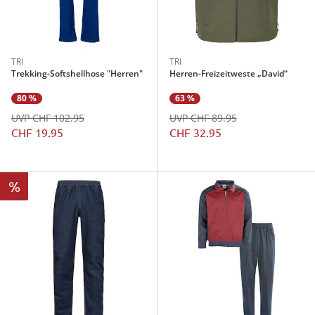
TRI
TRI
Trekking-Softshellhose "Herren"
Herren-Freizeitweste „David“
80 %
63 %
UVP CHF 102.95
UVP CHF 89.95
CHF 19.95
CHF 32.95
%