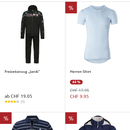
%
Freizeitanzug „Janik“
Herren-Shirt
44 %
CHF 17.95
ab
CHF 19.05
CHF 9.95
(1)
%
%