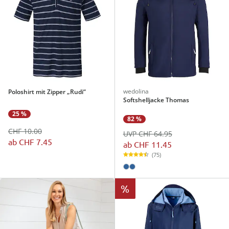
wedolina
Poloshirt mit Zipper „Rudi“
Softshelljacke Thomas
25 %
82 %
CHF 10.00
UVP CHF 64.95
ab
CHF 7.45
ab
CHF 11.45
(75)
%