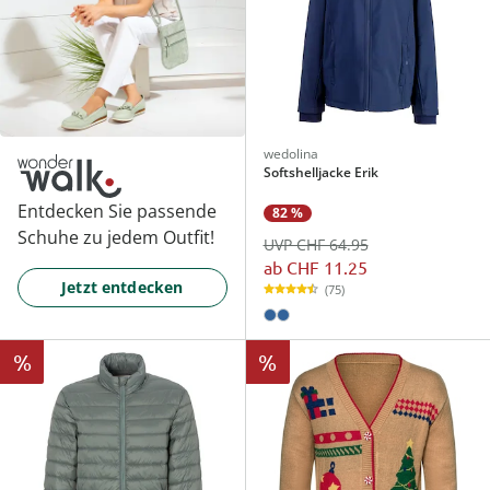
wedolina
Softshelljacke Erik
Entdecken Sie passende
82 %
Schuhe zu jedem Outfit!
UVP CHF 64.95
ab
CHF 11.25
Jetzt entdecken
(75)
%
%