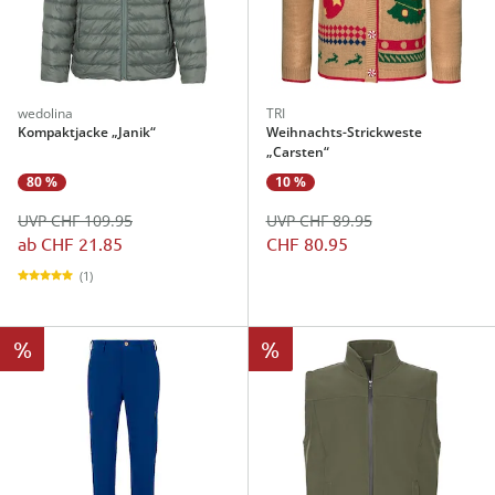
wedolina
TRI
Kompaktjacke „Janik“
Weihnachts-Strickweste
„Carsten“
80 %
10 %
UVP CHF 109.95
UVP CHF 89.95
ab
CHF 21.85
CHF 80.95
(1)
%
%