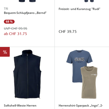
TRI
Freizeit- und Kuranzug "Rudi"
Bequem-Schlupfjeans „Bernd“
68 %
UVP CHF 99.95
CHF 39.75
ab
CHF 31.75
%
Softshell-Weste Herren
Herrenshirt-Sparpack „Ingo“, 2-