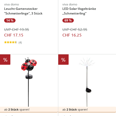
viva domo
viva domo
Leucht-Gartenstecker
LED-Solar-Vogeltränke
"Schmetterlinge", 3 Stück
„Schmetterling“
14 %
69 %
UVP CHF 19.95
UVP CHF 52.95
CHF 17.15
CHF 16.25
(4)
%
%
ab
2 Stück
sparen!
ab
2 Stück
sparen!