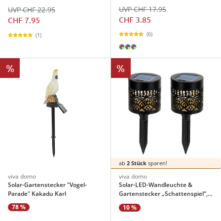
UVP CHF 17.95
UVP CHF 22.95
CHF 3.85
CHF 7.95
(6)
(1)
%
%
ab
2 Stück
sparen!
viva domo
viva domo
Solar-Gartenstecker "Vogel-
Solar-LED-Wandleuchte &
Parade" Kakadu Karl
Gartenstecker „Schattenspiel“, 2
Stück
78 %
10 %