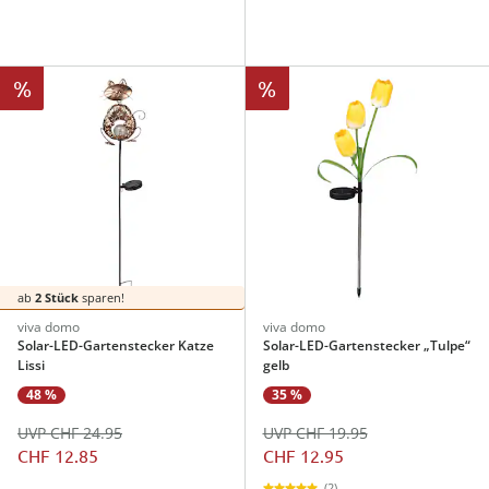
%
%
ab
2 Stück
sparen!
viva domo
viva domo
Solar-LED-Gartenstecker Katze
Solar-LED-Gartenstecker „Tulpe“
Lissi
gelb
48 %
35 %
UVP CHF 24.95
UVP CHF 19.95
CHF 12.85
CHF 12.95
(2)