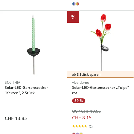
%
ab
3 Stück
sparen!
SOLITHIA
viva domo
Solar-LED-Gartenstecker
Solar-LED-Gartenstecker „Tulpe“
"Kerzen", 2 Stück
rot
59 %
UVP CHF 19.95
CHF 8.15
CHF 13.85
(2)