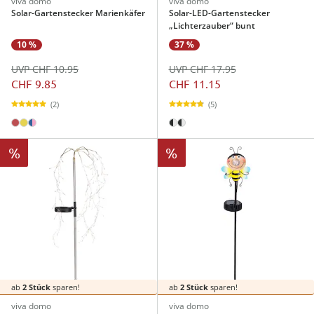
viva domo
viva domo
Solar-Gartenstecker Marienkäfer
Solar-LED-Gartenstecker
„Lichterzauber“ bunt
10 %
37 %
UVP CHF 10.95
UVP CHF 17.95
CHF 9.85
CHF 11.15
(2)
(5)
%
%
ab
2 Stück
sparen!
ab
2 Stück
sparen!
viva domo
viva domo