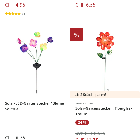
CHF 4.95
CHF 6.55
(1)
%
ab
2 Stück
sparen!
viva domo
Solar-LED-Gartenstecker "Blume
Solar-Gartenstecker „Fiberglas-
Solithia"
Traum“
24 %
UVP CHF 29.95
CHF 6.75
CHF 22.75