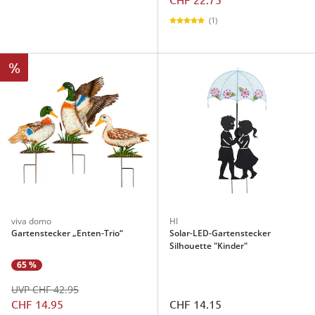
(1)
%
viva domo
HI
Gartenstecker „Enten-Trio“
Solar-LED-Gartenstecker
Silhouette "Kinder"
65 %
UVP CHF 42.95
CHF 14.95
CHF 14.15