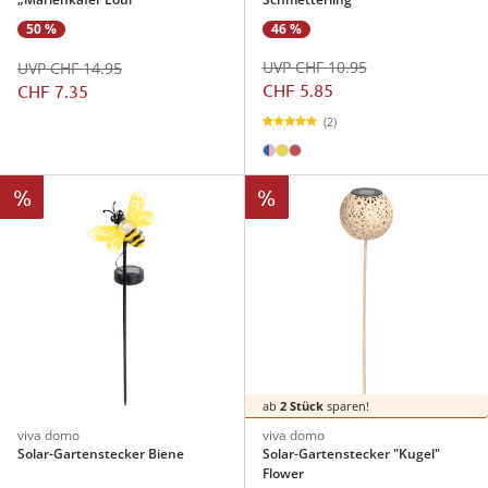
46 %
50 %
UVP CHF 10.95
UVP CHF 14.95
CHF 5.85
CHF 7.35
(2)
%
%
ab
2 Stück
sparen!
viva domo
viva domo
Solar-Gartenstecker Biene
Solar-Gartenstecker "Kugel"
Flower