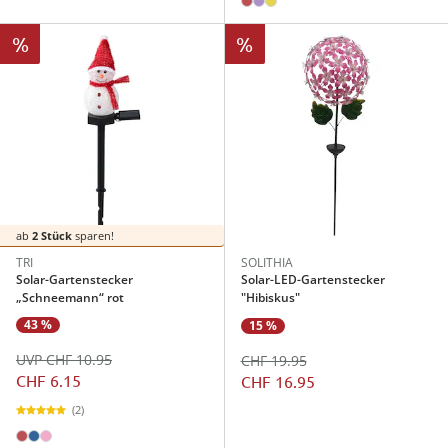
%
%
ab
2 Stück
sparen!
TRI
SOLITHIA
Solar-Gartenstecker
Solar-LED-Gartenstecker
„Schneemann“ rot
"Hibiskus"
43 %
15 %
UVP CHF 10.95
CHF 19.95
CHF 6.15
CHF 16.95
(2)