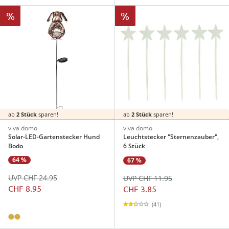
%
%
ab
2 Stück
sparen!
ab
2 Stück
sparen!
viva domo
viva domo
Solar-LED-Gartenstecker Hund
Leuchtstecker "Sternenzauber",
Bodo
6 Stück
64 %
67 %
UVP CHF 24.95
UVP CHF 11.95
CHF 8.95
CHF 3.85
(41)