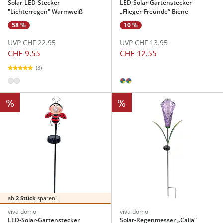
Solar-LED-Stecker
LED-Solar-Gartenstecker
"Lichterregen" Warmweiß
„Flieger-Freunde“ Biene
58 %
10 %
UVP CHF 22.95
UVP CHF 13.95
CHF 9.55
CHF 12.55
(3)
%
%
ab
2 Stück
sparen!
viva domo
viva domo
LED-Solar-Gartenstecker
Solar-Regenmesser „Calla“