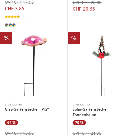
UVP CHF 17.95
UVP CHF 22.95
CHF 3.85
CHF 20.65
(6)
%
%
viva domo
viva domo
Glas-Gartenstecker „Pilz“
Solar-Gartenstecker
Tannenbaum
64 %
70 %
UVP CHF 13.95
UVP CHF 21.95