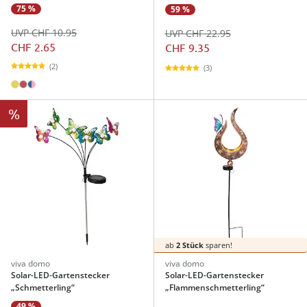
75 %
59 %
UVP CHF 10.95
UVP CHF 22.95
CHF 2.65
CHF 9.35
(2)
(3)
%
ab
2 Stück
sparen!
viva domo
viva domo
Solar-LED-Gartenstecker
Solar-LED-Gartenstecker
„Schmetterling“
„Flammenschmetterling“
49 %