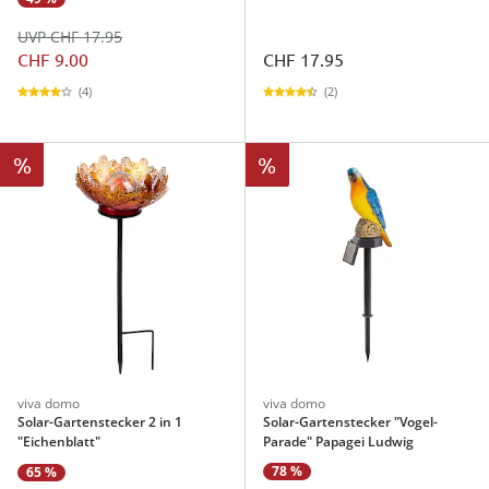
UVP CHF 17.95
CHF 9.00
CHF 17.95
(4)
(2)
%
%
viva domo
viva domo
Solar-Gartenstecker 2 in 1
Solar-Gartenstecker "Vogel-
"Eichenblatt"
Parade" Papagei Ludwig
78 %
65 %