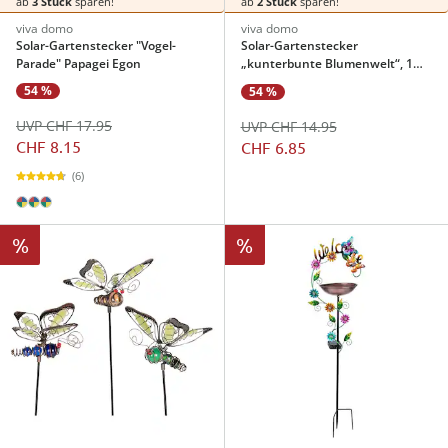
ab
3 Stück
sparen!
ab
2 Stück
sparen!
viva domo
viva domo
Solar-Gartenstecker "Vogel-
Solar-Gartenstecker
Parade" Papagei Egon
„kunterbunte Blumenwelt“, 1
Stück
54 %
54 %
UVP CHF 17.95
UVP CHF 14.95
CHF 8.15
CHF 6.85
(6)
%
%