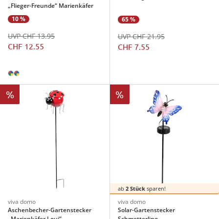
„Flieger-Freunde“ Marienkäfer
10 %
65 %
UVP CHF 13.95
UVP CHF 21.95
CHF 12.55
CHF 7.55
%
%
ab
2 Stück
sparen!
viva domo
viva domo
Aschenbecher-Gartenstecker
Solar-Gartenstecker
„Marienkäfer Loui“
Schmetterling