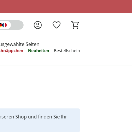
usgewählte Seiten
chnäppchen
Neuheiten
Bestellschein
 sich inspirieren
 sich inspirieren
 sich inspirieren
 sich inspirieren
 sich inspirieren
 sich inspirieren
 sich inspirieren
unseren Shop und finden Sie Ihr