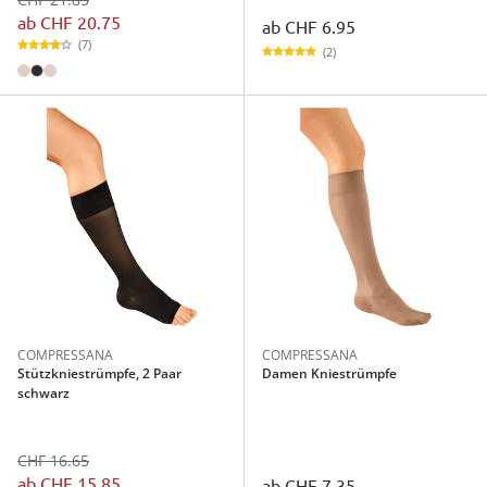
CHF 21.85
ab
CHF 20.75
ab
CHF 6.95
(7)
(2)
COMPRESSANA
COMPRESSANA
Stützkniestrümpfe, 2 Paar
Damen Kniestrümpfe
schwarz
CHF 16.65
ab
CHF 15.85
ab
CHF 7.35