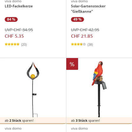
viva domo
viva domo
LED-Fackelkerze
Solar-Gartenstecker
"Gießkanne"
84 %
49 %
UVP CHF 34.95
UVP CHF 42.95
CHF 5.35
CHF 21.85
(20)
(38)
%
ab
2 Stück
sparen!
ab
3 Stück
sparen!
viva domo
viva domo