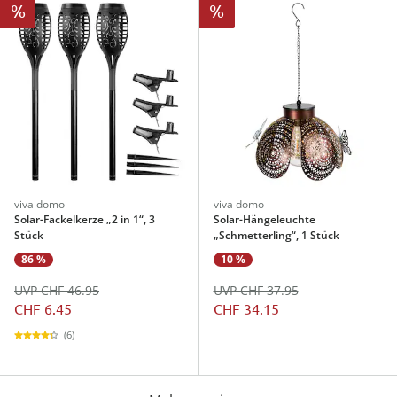
%
%
viva domo
viva domo
Solar-Fackelkerze „2 in 1“, 3
Solar-Hängeleuchte
Stück
„Schmetterling“, 1 Stück
86 %
10 %
UVP CHF 46.95
UVP CHF 37.95
CHF 6.45
CHF 34.15
(6)