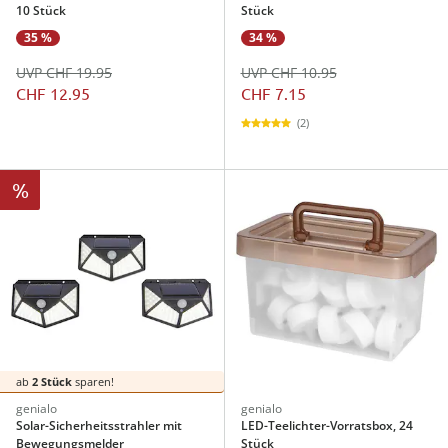
10 Stück
Stück
35 %
34 %
UVP CHF 19.95
UVP CHF 10.95
CHF 12.95
CHF 7.15
(2)
%
ab
2 Stück
sparen!
genialo
genialo
Solar-Sicherheitsstrahler mit
LED-Teelichter-Vorratsbox, 24
Bewegungsmelder
Stück