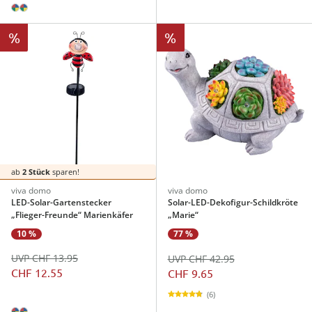
%
%
ab
2 Stück
sparen!
viva domo
viva domo
LED-Solar-Gartenstecker
Solar-LED-Dekofigur-Schildkröte
„Flieger-Freunde“ Marienkäfer
„Marie“
10 %
77 %
UVP CHF 13.95
UVP CHF 42.95
CHF 12.55
CHF 9.65
(6)