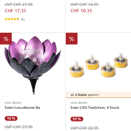
UVP CHF 27.95
UVP CHF 14.95
CHF 17.35
CHF 10.35
(6)
%
%
ab
2 Stück
sparen!
viva domo
viva domo
Solar-Lotusblume lila
Solar-LED-Teelichter, 4 Stück
10 %
53 %
UVP CHF 27.95
UVP CHF 22.95