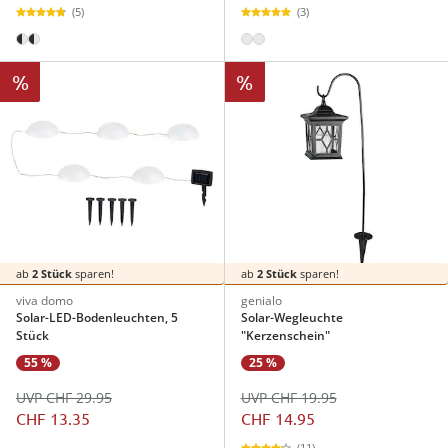
(5)
(3)
%
%
ab
2 Stück
sparen!
ab
2 Stück
sparen!
viva domo
genialo
Solar-LED-Bodenleuchten, 5
Solar-Wegleuchte
Stück
"Kerzenschein"
55 %
25 %
UVP CHF 29.95
UVP CHF 19.95
CHF 13.35
CHF 14.95
(11)