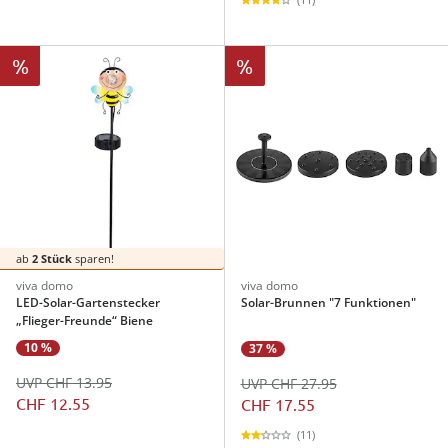
%
%
ab
2 Stück
sparen!
viva domo
viva domo
LED-Solar-Gartenstecker
Solar-Brunnen "7 Funktionen"
„Flieger-Freunde“ Biene
10 %
37 %
UVP CHF 13.95
UVP CHF 27.95
CHF 12.55
CHF 17.55
(11)