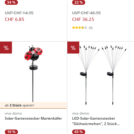
54 %
22 %
UVP CHF 14.95
UVP CHF 46.95
CHF 6.85
CHF 36.25
(9)
%
%
ab
2 Stück
sparen!
viva domo
viva domo
Solar-Gartenstecker Marienkäfer
LED-Solar-Gartenstecker
"Glühwürmchen", 2 Stück
farbwechsel
10 %
65 %