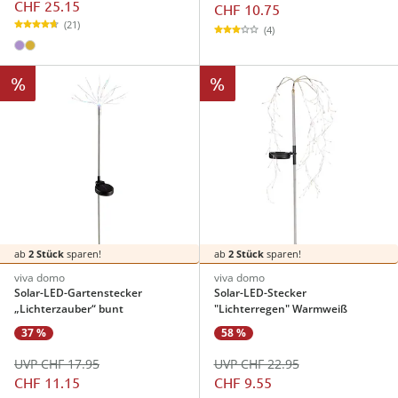
CHF 25.15
CHF 10.75
(21)
(4)
%
%
ab
2 Stück
sparen!
ab
2 Stück
sparen!
viva domo
viva domo
Solar-LED-Gartenstecker
Solar-LED-Stecker
„Lichterzauber“ bunt
"Lichterregen" Warmweiß
37 %
58 %
UVP CHF 17.95
UVP CHF 22.95
CHF 11.15
CHF 9.55