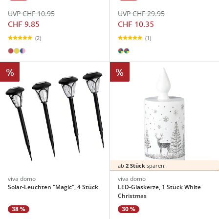
UVP CHF 10.95
UVP CHF 29.95
CHF 9.85
CHF 10.35
(2)
(1)
%
%
ab
2 Stück
sparen!
viva domo
viva domo
Solar-Leuchten "Magic", 4 Stück
LED-Glaskerze, 1 Stück White
Christmas
38 %
30 %