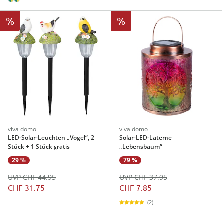
%
%
viva domo
viva domo
LED-Solar-Leuchten „Vogel“, 2
Solar-LED-Laterne
Stück + 1 Stück gratis
„Lebensbaum“
29 %
79 %
UVP CHF 44.95
UVP CHF 37.95
CHF 31.75
CHF 7.85
(2)