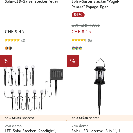
Solar-LED-Gartenstecker Feuer
Solar-Gartenstecker "Vogel-
Parade" Papagei Egon
54 %
UVP CHF 17.95
CHF 9.45
CHF 8.15
(2)
(6)
%
%
ab
2 Stück
sparen!
ab
2 Stück
sparen!
viva domo
viva domo
LED-Solar-Stecker „Spotlight“,
Solar-LED-Laterne „3 in 1“, 1