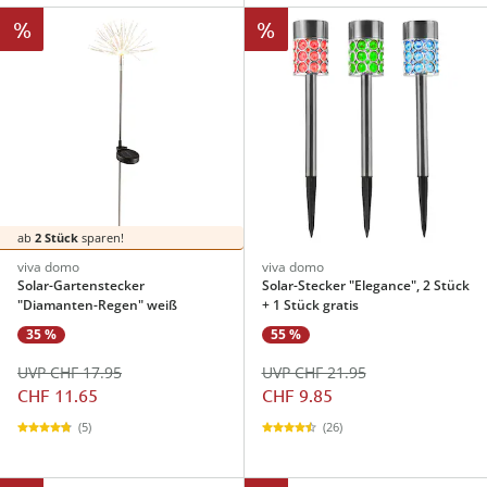
%
%
ab
2 Stück
sparen!
viva domo
viva domo
Solar-Gartenstecker
Solar-Stecker "Elegance", 2 Stück
"Diamanten-Regen" weiß
+ 1 Stück gratis
35 %
55 %
UVP CHF 17.95
UVP CHF 21.95
CHF 11.65
CHF 9.85
(5)
(26)