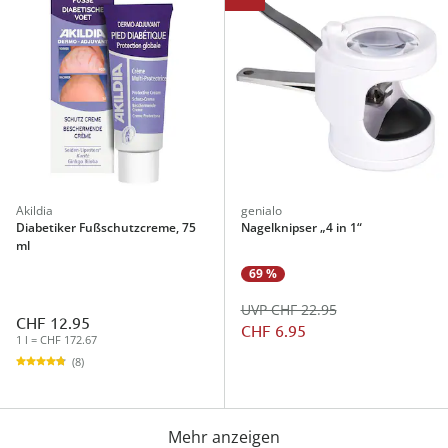
Akildia
genialo
Diabetiker Fußschutzcreme, 75
Nagelknipser „4 in 1“
ml
69 %
UVP CHF 22.95
CHF 12.95
CHF 6.95
1 l = CHF 172.67
(8)
Mehr anzeigen