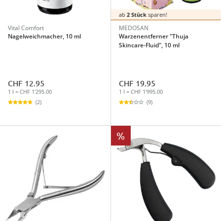
ab
2 Stück
sparen!
Vital Comfort
MEDOSAN
Nagelweichmacher, 10 ml
Warzenentferner "Thuja
Skincare-Fluid", 10 ml
CHF 12.95
CHF 19.95
1 l = CHF 1'295.00
1 l = CHF 1'995.00
(2)
(9)
%