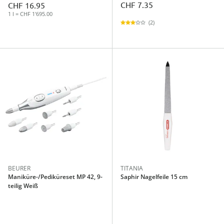
CHF 7.35
CHF 16.95
1 l = CHF 1'695.00
(2)
BEURER
TITANIA
Maniküre-/Pediküreset MP 42, 9-
Saphir Nagelfeile 15 cm
teilig Weiß