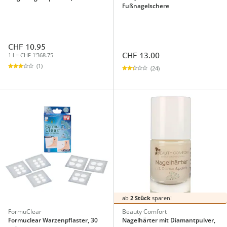
Fußnagelschere
CHF 10.95
CHF 13.00
1 l = CHF 1'368.75
(1)
(24)
ab
2 Stück
sparen!
FormuClear
Beauty Comfort
Formuclear Warzenpflaster, 30
Nagelhärter mit Diamantpulver,