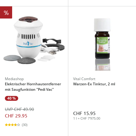
%
Mediashop
Vital Comfort
Elektrischer Hornhautentferner
Warzen-Ex Tinktur, 2 ml
mit Saugfunktion "Pedi Vac"
40 %
UVP CHF 49.90
CHF 15.95
CHF 29.95
1 l = CHF 7'975.00
(30)