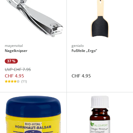
mayenvital
genialo
Nagelknipser
Fußfeile „Ergo“
37 %
UVP CHF 7.95
CHF 4.95
CHF 4.95
(11)