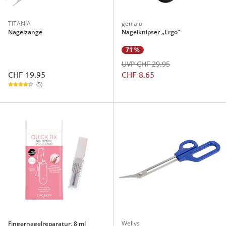
TITANIA
genialo
Nagelzange
Nagelknipser „Ergo“
71 %
UVP CHF 29.95
CHF 19.95
CHF 8.65
(5)
Wellys
Fingernagelreparatur, 8 ml