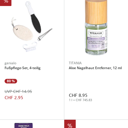
%
genialo
TITANIA
Fußpflege-Set, 4-teilig
Aloe Nagelhaut Entferner, 12 ml
80 %
UVP CHF 14.95
CHF 8.95
CHF 2.95
1 l = CHF 745.83
%