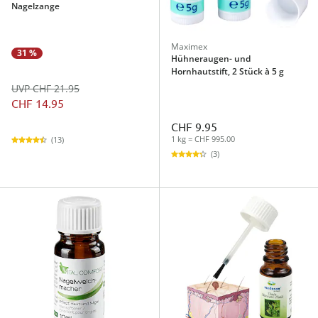
Nagelzange
Maximex
31 %
Hühneraugen- und
Hornhautstift, 2 Stück à 5 g
UVP CHF 21.95
CHF 14.95
CHF 9.95
1 kg = CHF 995.00
(13)
(3)