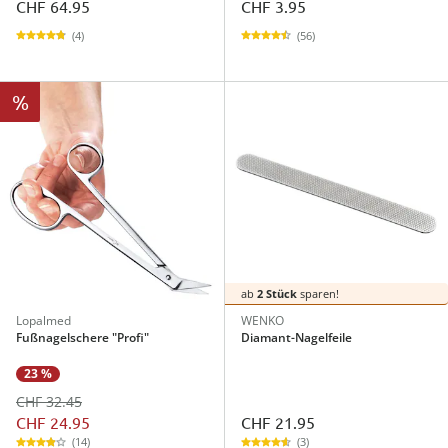
CHF 64.95
CHF 3.95
(4)
(56)
%
ab
2 Stück
sparen!
Lopalmed
WENKO
Fußnagelschere "Profi"
Diamant-Nagelfeile
23 %
CHF 32.45
CHF 24.95
CHF 21.95
(14)
(3)