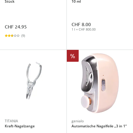
Stück
10 ml
CHF 8.00
CHF 24.95
1 l = CHF 800.00
(9)
%
TITANIA
genialo
Kraft-Nagelzange
Automatische Nagelfeile „3 in 1“