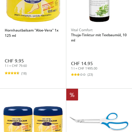
Vital Comfort
Hornhautbalsam "Aloe-Vera" 1x
Thuja-Tinktur mit Teebaumöl, 10
125 ml
ml
CHF 9.95
CHF 14.95
1 l = CHF 79.60
1 l = CHF 1'495.00
(18)
(23)
%