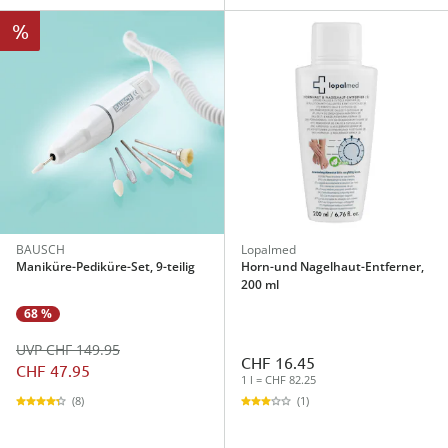
%
BAUSCH
Lopalmed
Maniküre-Pediküre-Set, 9-teilig
Horn-und Nagelhaut-Entferner,
200 ml
68 %
UVP CHF 149.95
CHF 16.45
CHF 47.95
1 l = CHF 82.25
(8)
(1)