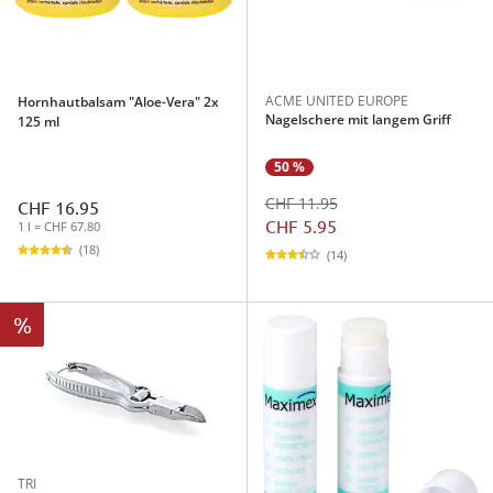
ACME UNITED EUROPE
Hornhautbalsam "Aloe-Vera" 2x
Nagelschere mit langem Griff
125 ml
50 %
CHF 11.95
CHF 16.95
CHF 5.95
1 l = CHF 67.80
(18)
(14)
%
TRI