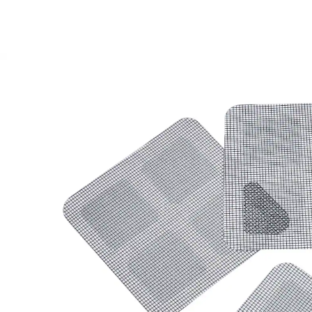
CHF 5.95
inkl. MwSt. und zzgl.
Versandkosten
In den Warenkorb
Sofort lieferbar - in 3-4 Werktagen bei Ihnen
Alternativprodukt
Zu diesem Artikel haben wir eine Alternative gefunden,
die Sie interessieren könnte:
genialo
Fliegengitter-Tape, 3 m
(10)