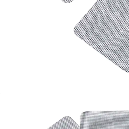
Einzelpreis:
CHF 9.65
1 m = CHF 3.22
Fliegengitter kaputt?
zum Überkleben der defekten Stelle
In den meisten Fällen ist kein Austausch erforderlich.
Diese Reparatur-Patches werden einfach auf die
defekte Stelle aufgeklebt – schon sind Löcher oder
Risse repariert.
Details
Hinweise & Hersteller