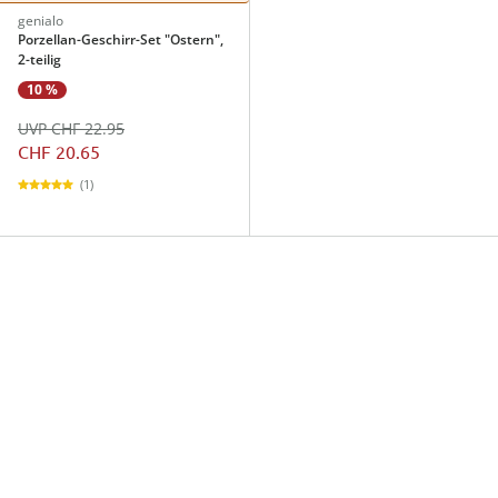
genialo
Porzellan-Geschirr-Set "Ostern",
2-teilig
10 %
UVP CHF 22.95
CHF 20.65
(1)