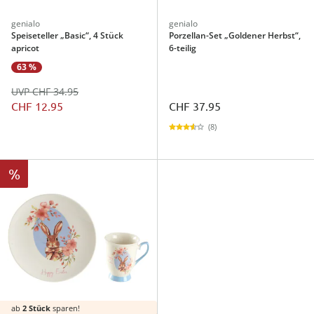
genialo
genialo
Speiseteller „Basic“, 4 Stück
Porzellan-Set „Goldener Herbst“,
apricot
6-teilig
63 %
UVP CHF 34.95
CHF 12.95
CHF 37.95
(8)
%
ab
2 Stück
sparen!