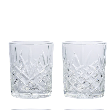
UVP CHF 22.95
CHF 20.65
inkl. MwSt. und zzgl.
Versandkosten
In den Warenkorb
Sofort lieferbar - in 3-4 Werktagen bei Ihnen
Stilvoll anstoßen, brillant genießen!
Glasklar: Diese 6-teilige Gläserkollektion in Kristall-
Optik verleiht jeder Tafel eine festliche Note und ist
gleichzeitig vollkommen alltagstauglich. Verwöhnen Sie
Ihre Gäste mit stilvoller Tischkultur und genießen Sie
das funkelnde Lichtspiel bei jedem Schluck!