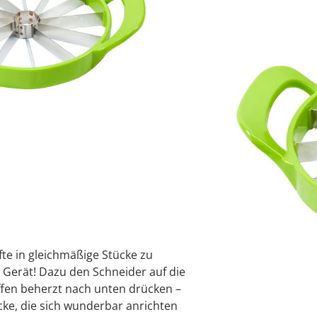
ör
organizer
anizer
ten
khilfen
wedolina F
Geniale Kü
Frühjahrsp
Dekoratio
Gartendek
Schuhtren
anizer
organizer
ionen
 Uhren
Puzzletisc
Kollektion
jetzt entde
jetzt entde
jetzt entde
jetzt entde
jetzt entde
Bei
jetzt entde
jetzt entde
er
Alltagshelfer
Derzeit nicht liefe
decken
fte in gleichmäßige Stücke zu
 Gerät! Dazu den Schneider auf die
fen beherzt nach unten drücken –
ücke, die sich wunderbar anrichten