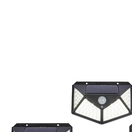
UVP CHF 19.95
CHF 14.95
inkl. MwSt. und zzgl.
Versandkosten
CHF 12.95
nur
ab
2
Stück
1
In den Warenkorb
Sofort lieferbar - in 3-4 Werktagen bei Ihnen
Hellsehen im Dunkeln!