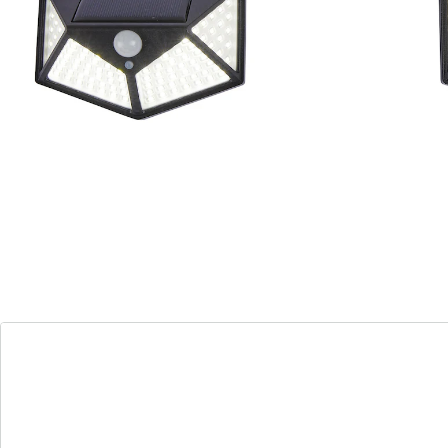
mit Bewegungsmelder
superhell – mit 100 LEDs
Dieser Solar-Sicherheitsstrahler reagiert auf jede
Bewegung. Das sorgt für mehr Trittsicherheit im
Dunkeln und hält Einbrecher und Tiere fern. Extra
große Leuchtfläche mit insgesamt 100 superhellen
LEDs. Inklusive Befestigungsmaterial.
Batteriehinweis:
Batterien sind im Lieferumfang enthalten. (Lithium-
Ionen-Akku x 1)
Details
Hinweise & Hersteller