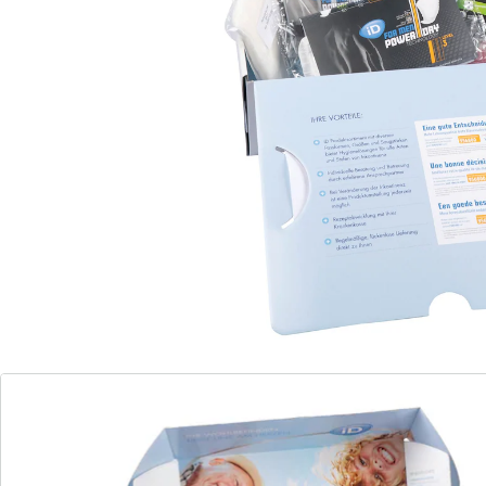
(3)
Einzelpreis:
CHF 3.95
Probierpaket mit Inkontinenzartikeln zum
Probier-Preis
diskrete Lieferung in neutraler
Verpackung
6 Einlagen/Slips für Herren, 4
Saugleistungen
komfortabel zu Hause testen und
vergleichen
inkl. Versandkostenfrei-Gutschein für die
nächste Bestellung