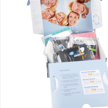
Das Probierpaket bietet Ihnen die Möglichkeit,
Inkontinenzprodukte im vertrauten Umfeld zu
erproben und Unterschiede bei Passform und
Saugleistung direkt zu vergleichen. Die Herren‑Box
enthält 6 Einlagen/Slips in 4 Saugleistungen, sodass Sie
Schritt für Schritt herausfinden, welche Produkte zu
Ihren Anforderungen passen. Die Lieferung erfolgt in
neutraler Verpackung und sorgt für Diskretion.
Zusätzlich erhalten Sie einen
Versandkostenfrei‑Gutschein für Ihre nächste
Bestellung.
Details
Hinweise & Hersteller