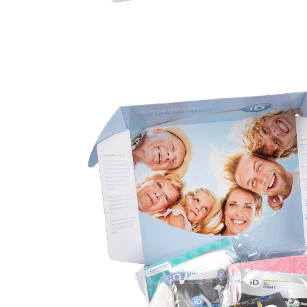
CHF 3.95
inkl. MwSt. und zzgl.
Versandkosten
In den Warenkorb
Sofort lieferbar - in 3-4 Werktagen bei Ihnen
🤫
Diskrete Lieferung
Alternativprodukt
Zu diesem Artikel haben wir eine Alternative gefunden,
die Sie interessieren könnte:
iD
Damen Probierpaket Inkontinenzprodukte