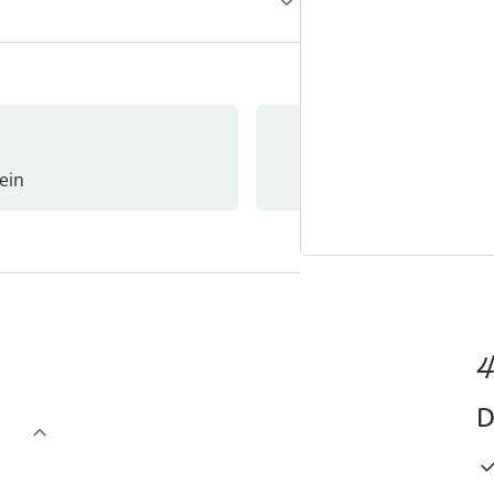
ein
Newslet
4
D