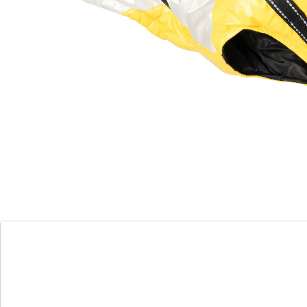
mit integriertem Geschirr zum Anleinen
die lange Steppjacke schützt vor Kälte
Diese fesche Hundejacke ist genial: Dank
Reißverschluss lässt sie sich einfach an- und ausziehen
und schützt Ihren Hund komfortabel bei Wind und
Wetter. Das integrierte Geschirr ermöglicht Ihnen ein
einfaches Anleinen und eine sichere Leinenführung.
Details
Hinweise & Hersteller
Bewertungen