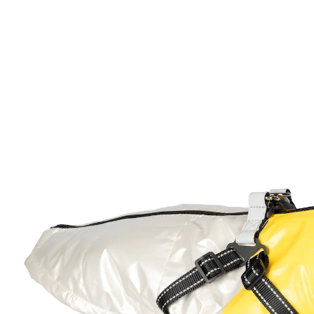
UVP CHF 32.95
ab
CHF 7.65
inkl. MwSt. und zzgl.
Versandkosten
Größe
In den Warenkorb
Sofort lieferbar - in 3-4 Werktagen bei Ihnen
Warm und sicher unterwegs!
mit umlegbarem Kragen