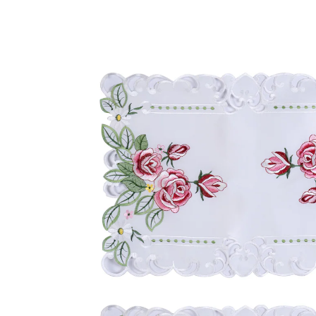
UVP CHF 15.95
CHF 4.95
inkl. MwSt. und zzgl.
Versandkosten
In den Warenkorb
Sofort lieferbar - in 3-4 Werktagen bei Ihnen
Romantik für Ihre Tafel!
zarte Rosenstickerei als Highlight
schützt und schmückt Ihren Tisch
Verleihen Sie Ihrem Esstisch mit diesem Platzset einen
Hauch Romantik! Die aufwendige Rosenstickerei sorgt
für einen eleganten Akzent, der jede Mahlzeit