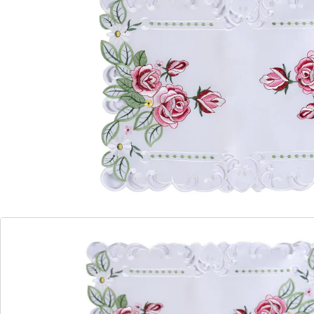
besonders macht. Ob beim Frühstück, Mittag- oder
Abendessen – dieses stilvolle Accessoire schützt Ihre
Tischoberfläche und schafft gleichzeitig eine
harmonische Atmosphäre. Ideal für gemütliche
Runden oder festliche Anlässe!
Details
Hinweise & Hersteller
Bewertungen