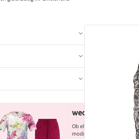
wedolina – Unsere
Ob elegante Basics oder tren
modische Vielfalt, bequeme S