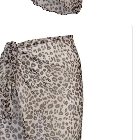
 neue Modemarke
dige Highlights: wedolina steht für
chnitte und ein faires Preis-