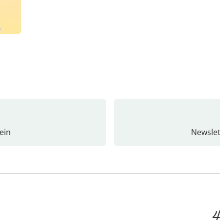
ein
Newslet
4