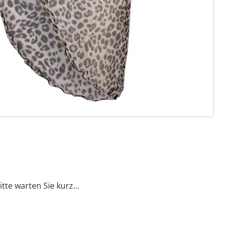
Stück schmeichelt der Figur und
keit – für ein selbstbewusstes
itte warten Sie kurz...