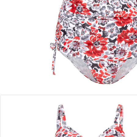
Ein wahrer Figurschmeichler: Die seitlichen Raffungen
und die Tankini-Optik dieses Badeanzugs sorgen für
einen perfekten Sitz und kaschieren kleinere
Problemzonen in der Bauchregion. Die Träger sind
flexibel verstellbar und wahlweise abnehmbar.
Details
Hinweise & Hersteller
Bewertungen