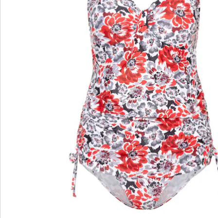
wedolina – Unsere neue Modemarke
Ob elegante Basics oder trendige Highlights:
wedolina steht für modische Vielfalt, bequeme
Schnitte und ein faires Preis-Leistungs-Verhältnis.
Jedes Stück schmeichelt der Figur und
unterstreicht Ihre Persönlichkeit – für ein
selbstbewusstes Gefühl, jeden Tag.
Jetzt entdecken