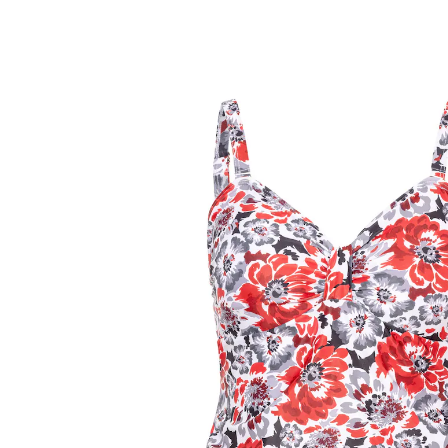
UVP CHF 54.95
CHF 44.65
inkl. MwSt. und zzgl.
Versandkosten
Größe
Bei Verfügbarkeit erinnern
Derzeit nicht lieferbar
zaubert eine schlanke Silhouette
Träger abnehmbar