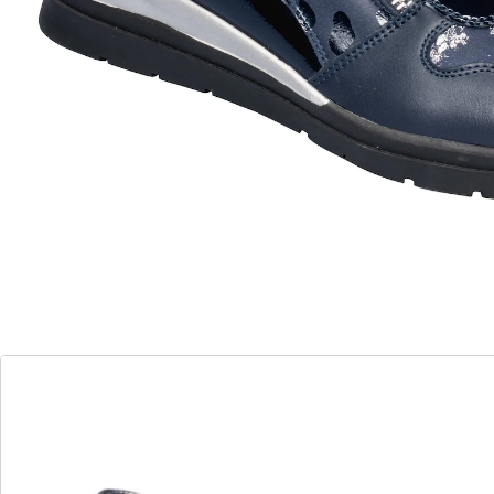
mit Wechselfußbett
Komfort wird hier großgeschrieben, denn der seitliche
Reißverschluss ermöglicht einen mühelosen Ein- und
Ausstieg. Doch nicht nur in Sachen Bequemlichkeit
punktet dieses Modell: Der trendige Mustermix verleiht
dem Sneaker eine ganz besondere Note. Mit weicher,
herausnehmbarer Einlegesohle und modischer,
rutschhemmender Laufsohle.
Details
Hinweise & Hersteller
Bewertungen