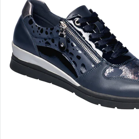
wonderwalk – Laufgefühl wie auf Wolken
Bequemer Einstieg durch Gummizug, Klett- oder
Reißverschluss
Perfekte Passform, dank Standard- und Bequem-
Weiten
Wechselfußbett – ideal für Einlagen