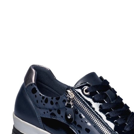
UVP CHF 74.95
CHF 67.45
inkl. MwSt. und zzgl.
Versandkosten
Größe
In den Warenkorb
Lieferbar - in 2 Wochen bei Ihnen
Komfort ohne Kompromisse!
mit angesagtem Muster- und Materialmix