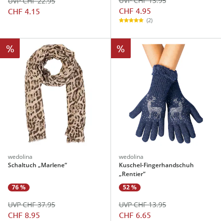
UVP CHF 13.95
UVP CHF 22.95
CHF 4.95
CHF 4.15
(2)
%
%
wedolina
wedolina
Schaltuch „Marlene“
Kuschel-Fingerhandschuh
„Rentier“
76 %
52 %
UVP CHF 37.95
UVP CHF 13.95
CHF 8.95
CHF 6.65