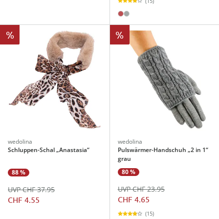
(15)
%
%
wedolina
wedolina
Schluppen-Schal „Anastasia“
Pulswärmer-Handschuh „2 in 1“
grau
80 %
88 %
UVP CHF 23.95
UVP CHF 37.95
CHF 4.65
CHF 4.55
(15)