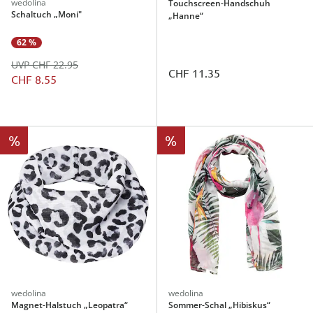
wedolina
Touchscreen-Handschuh
Schaltuch „Moni"
„Hanne“
62 %
UVP CHF 22.95
CHF 11.35
CHF 8.55
%
%
wedolina
wedolina
Magnet-Halstuch „Leopatra“
Sommer-Schal „Hibiskus“