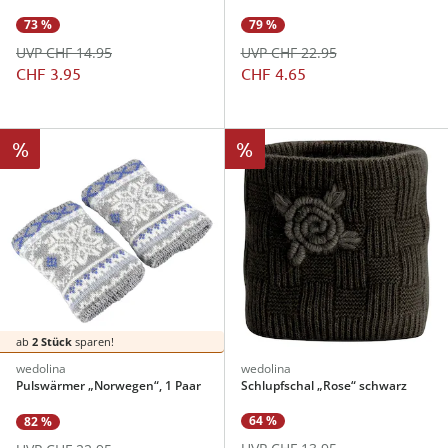
73 %
79 %
UVP CHF 14.95
UVP CHF 22.95
CHF 3.95
CHF 4.65
%
%
ab
2 Stück
sparen!
wedolina
wedolina
Pulswärmer „Norwegen“, 1 Paar
Schlupfschal „Rose“ schwarz
64 %
82 %