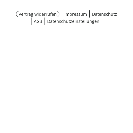
Vertrag widerrufen
Impressum
Datenschutz
AGB
Datenschutzeinstellungen
¹ Aktionsbedingungen
schließen
Ergebnisse anzeigen (15)