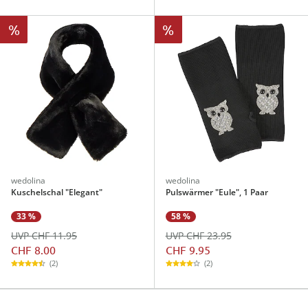
%
%
wedolina
wedolina
Kuschelschal "Elegant"
Pulswärmer "Eule", 1 Paar
33 %
58 %
UVP CHF 11.95
UVP CHF 23.95
CHF 8.00
CHF 9.95
(2)
(2)