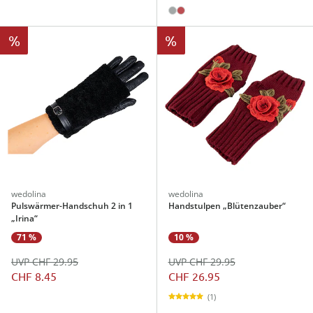
%
%
wedolina
wedolina
Pulswärmer-Handschuh 2 in 1
Handstulpen „Blütenzauber“
„Irina“
71 %
10 %
UVP CHF 29.95
UVP CHF 29.95
CHF 8.45
CHF 26.95
(1)