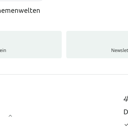
Themenwelten
ein
Newslet
4
D