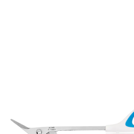
CHF 11.95
CHF 5.95
inkl. MwSt. und zzgl.
Versandkosten
In den Warenkorb
Sofort lieferbar - in 3-4 Werktagen bei Ihnen
Ihr verlängerter Arm für die Pediküre!
mit extra langem Griff
ergonomischen Kunststoffgriffen
Der extra lange Griff sorgt für große Erleichterung,