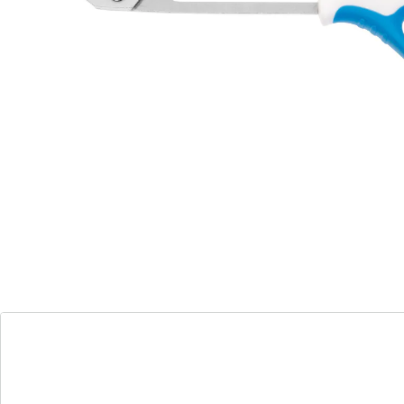
wenn das Strecken und Bücken nicht mehr so leicht
fällt. Dank ergonomischen Kunststoffgriffen liegt die
Schere auch bequem in der Hand. Mit gezahnter,
abgewinkelter Klinge aus hochwertigem, rostfreiem
Spezialstahl.
Details
Hinweise & Hersteller
Bewertungen