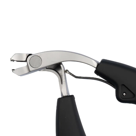
UVP CHF 29.95
CHF 8.65
inkl. MwSt. und zzgl.
Versandkosten
In den Warenkorb
Sofort lieferbar - in 3-4 Werktagen bei Ihnen
Komfortable Nagelpflege!
ideal für dickere Nägel
erreicht alle Nägel mühelos dank
Winkelkopf
Federmechanismus