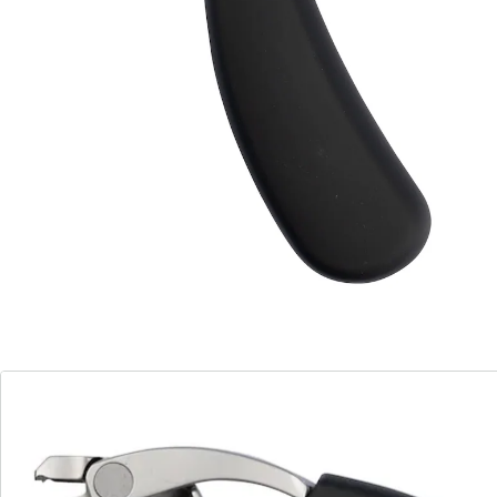
Dieser Nagelknipser sorgt mit seinem ergonomischen
Griff für müheloses Schneiden – präzise, komfortabel
und ohne Verrutschen. Dank der durchdachten Form
liegt er perfekt in der Hand und ermöglicht eine exakte
Handhabung, ganz ohne Anstrengung.
Details
Hinweise & Hersteller
Bewertungen