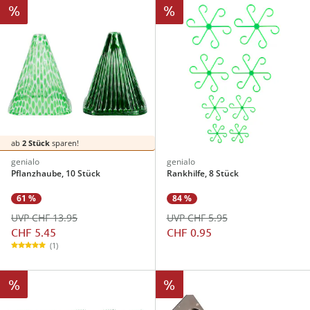
%
%
ab
2 Stück
sparen!
genialo
genialo
Pflanzhaube, 10 Stück
Rankhilfe, 8 Stück
61 %
84 %
UVP CHF 13.95
UVP CHF 5.95
CHF 5.45
CHF 0.95
(1)
%
%