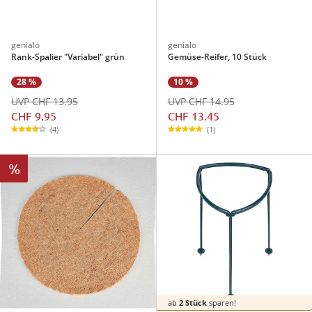
genialo
genialo
Rank-Spalier "Variabel" grün
Gemüse-Reifer, 10 Stück
28 %
10 %
UVP CHF 13.95
UVP CHF 14.95
CHF 9.95
CHF 13.45
(4)
(1)
%
ab
2 Stück
sparen!