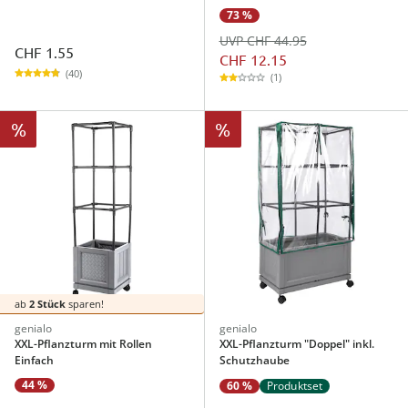
73 %
UVP CHF 44.95
CHF 1.55
CHF 12.15
(40)
(1)
%
%
ab
2 Stück
sparen!
genialo
genialo
XXL-Pflanzturm mit Rollen
XXL-Pflanzturm "Doppel" inkl.
Einfach
Schutzhaube
44 %
60 %
Produktset