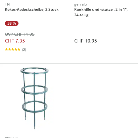
TRI
genialo
Kokos-Abdeckscheibe, 2 Stück
Rankhilfe und -stütze „2 in 1“,
24-teilig
38 %
UVP CHF 11.95
CHF 7.35
CHF 10.95
(2)
genialo