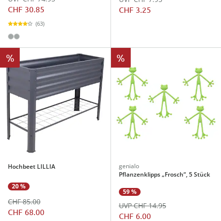
CHF 30.85
CHF 3.25
(63)
%
%
genialo
Hochbeet LILLIA
Pflanzenklipps „Frosch“, 5 Stück
20 %
59 %
CHF 85.00
UVP CHF 14.95
CHF 68.00
CHF 6.00