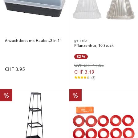
genialo
Anzuchtbeet mit Haube „2 in 1“
Pflanzenhut, 10 Stück
82 %
UVP CHF 17.95
CHF 3.95
CHF 3.19
(3)
%
%