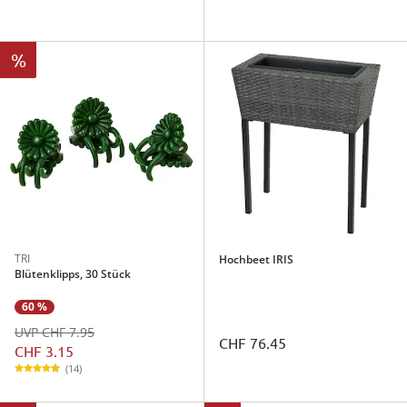
%
TRI
Hochbeet IRIS
Blütenklipps, 30 Stück
60 %
UVP CHF 7.95
CHF 76.45
CHF 3.15
(14)