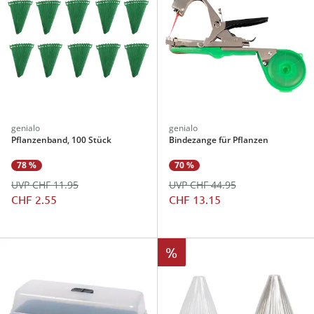
genialo
genialo
Pflanzenband, 100 Stück
Bindezange für Pflanzen
78 %
70 %
UVP CHF 11.95
UVP CHF 44.95
CHF 2.55
CHF 13.15
%