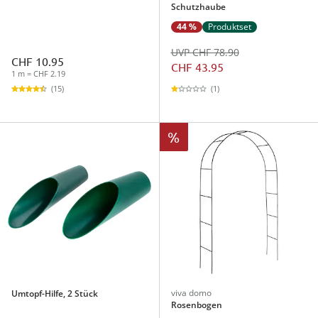
Schutzhaube
44 %
Produktset
UVP CHF 78.90
CHF 10.95
CHF 43.95
1 m = CHF 2.19
(1)
(15)
%
viva domo
Umtopf-Hilfe, 2 Stück
Rosenbogen