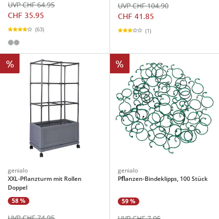
UVP CHF 64.95
UVP CHF 104.90
CHF 35.95
CHF 41.85
(63)
(1)
%
%
genialo
genialo
XXL-Pflanzturm mit Rollen
Pﬂanzen-Bindeklipps, 100 Stück
Doppel
58 %
59 %
UVP CHF 74.95
UVP CHF 7.95