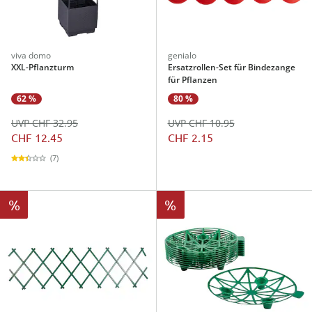
viva domo
genialo
XXL-Pflanzturm
Ersatzrollen-Set für Bindezange
für Pflanzen
62 %
80 %
UVP CHF 32.95
UVP CHF 10.95
CHF 12.45
CHF 2.15
(7)
%
%