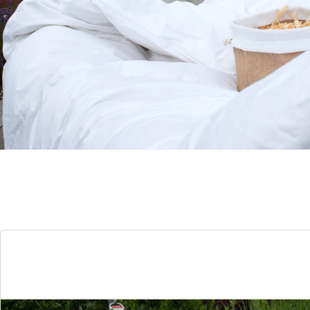
Zu diesem Artikel haben wir eine Alternative gefunden,
die Sie interessieren könnte:
Jekatex
Feder-Daunen Steppbett "Zirbe", 135x200 cm
Einzelpreis:
UVP CHF 249.00
CHF 81.75
Erholsame Nächte und angenehmes Raumklima, dank
Zirbenholzspäne in der Füllung.
Details