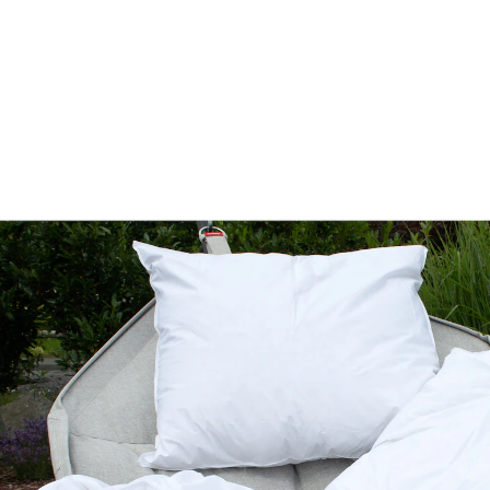
UVP CHF 109.00
CHF 19.85
inkl. MwSt. und zzgl.
Versandkosten
Variante
80x80 cm
In den Warenkorb
Sofort lieferbar - in 3-4 Werktagen bei Ihnen
Alternativprodukt