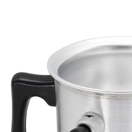
CHF 10.35
inkl. MwSt. und zzgl.
Versandkosten
Variante
1 L
In den Warenkorb
Sofort lieferbar - in 3-4 Werktagen bei Ihnen
Sanft, gleichmäßig, perfekte Zubereitung!
ideal für Saucen, Milchspeisen,
Schokolade