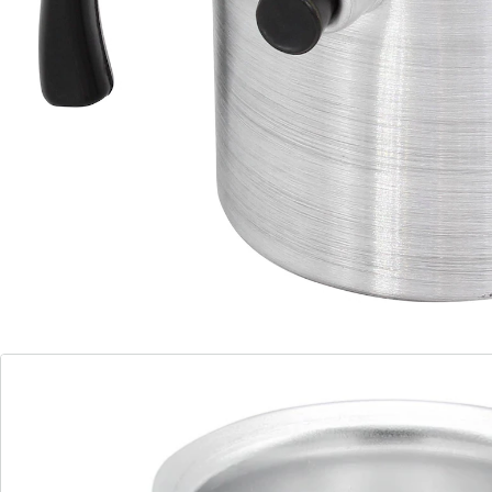
Wasserbadprinzip für sanftes Erwärmen
doppelwandige Konstruktion verhindert
Überkochen
Der Wasserbad-Topf aus geschliffenem Aluminium ist
perfekt für die Zubereitung von Saucen, Milchspeisen,
Schokolade und Diätkost. Das Wasserbadprinzip sorgt
für sanftes und gleichmäßiges Erwärmen, während die
doppelwandige Konstruktion Überkochen und
Anbrennen verhindert. Ideal für präzise und
problemlose Zubereitung von empfindlichen Speisen.
Details
Hinweise & Hersteller