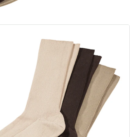
nte:
wonderwalk
Komfort-Socken, 2 Paar khaki
(32)
Einzelpreis:
CHF 4.75