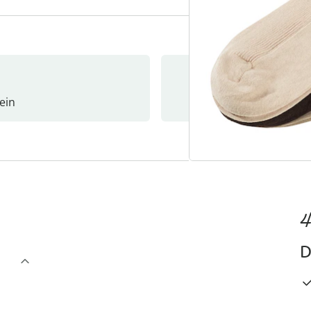
ein
Newslet
4
D