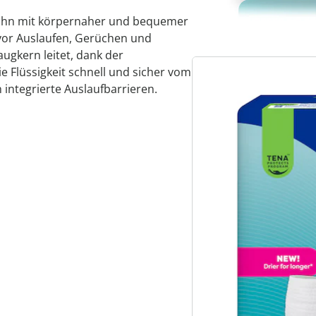
& Ihn mit körpernaher und bequemer
Sofort lieferbar - 
 vor Auslaufen, Gerüchen und
🤫
Diskrete Lieferung
augkern leitet, dank der
e Flüssigkeit schnell und sicher vom
 integrierte Auslaufbarrieren.
Alternativprodukt
Zu diesem Artikel hab
Sie interessieren kön