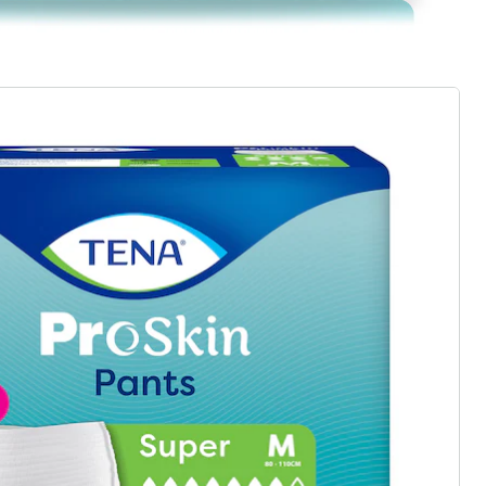
in 3-4 Werktagen bei Ihnen
en wir eine Alternative gefunden, die
nte:
iD
Aktiv-Slip unisex, 14 Stück medium
(5)
Einzelpreis:
CHF 20.75
CHF 19.75