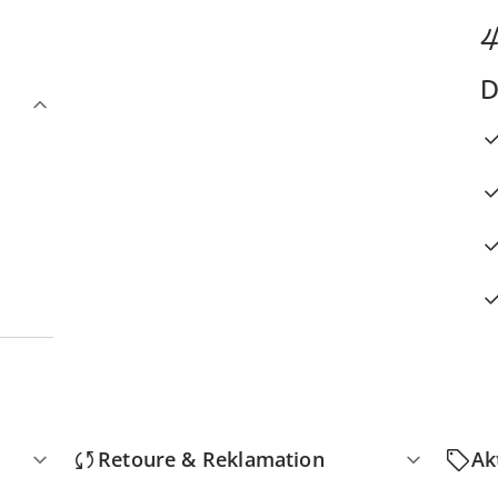
4
D
Retoure & Reklamation
Ak