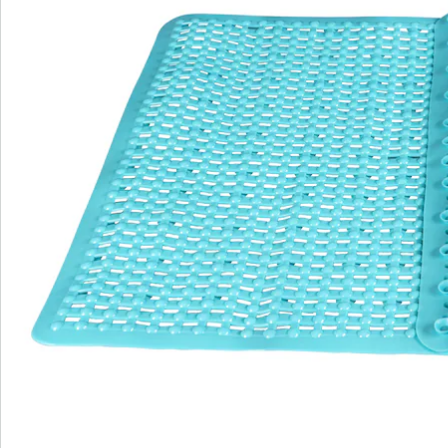
erfrischende Dusche oder ein wohltuendes Bad in der
Wanne. Doch der nasse Dusch- oder Wannenboden
birgt auch ein gewisses Risiko. Damit Sie beim Ein- und
Aussteigen nicht ausrutschen, empfiehlt sich eine gute
Duschmatte. Dieses Modell besitzt an der Unterseite
130 Saugnäpfe, mit denen sich die Matte am Boden
festsaugt und Ihnen so einen sicheren Halt bieten.
Doch nicht nur das: Auf der Oberseite befinden sich ca.
900 Stimulationsnoppen. Sie stimulieren die
empfindlichen Sohlen und sorgen damit für einen
Extra-Kick Wohlbefinden. Das tut nicht nur Ihren Füßen
gut, sondern auch Ihnen und sorgt dafür, dass Sie gut
erholt - und vor allem sicher - aus der Dusch- oder
Badewanne steigen. Die Matte ist in zwei Farben
erhältlich: Sie haben die Wahl zwischen neutralem
Weiß oder frischem Blau.
Details