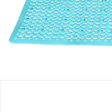
Zu diesem Artikel haben wir eine Alternative gefunden,
die Sie interessieren könnte:
TRI
Duschmatte "Aqua"
(27)
Einzelpreis:
CHF 19.95
Sicher in Dusche und Wanne
Duschmatte
130 Saugnäpfe für sicheren Halt
900 Stimulationsnoppen
in zwei Farben erhältlich: weiß, blau
Es gibt wohl kaum etwas Entspannenderes als eine