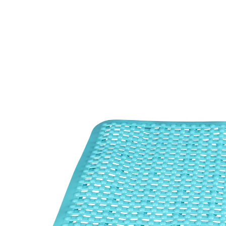
UVP CHF 23.95
CHF 11.95
inkl. MwSt. und zzgl.
Versandkosten
Variante
blau
In den Warenkorb
Sofort lieferbar - in 3-4 Werktagen bei Ihnen
Alternativprodukt