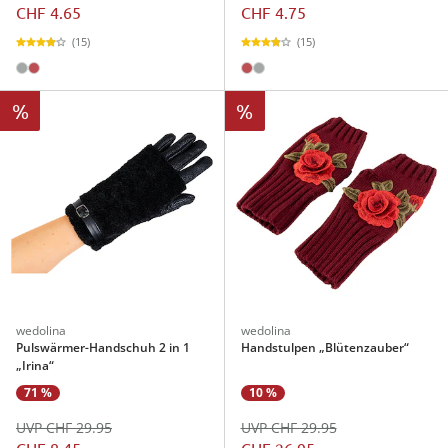
CHF 4.65
CHF 4.75
(15)
(15)
%
%
wedolina
wedolina
Pulswärmer-Handschuh 2 in 1
Handstulpen „Blütenzauber“
„Irina“
71 %
10 %
UVP CHF 29.95
UVP CHF 29.95
CHF 8.45
CHF 26.95