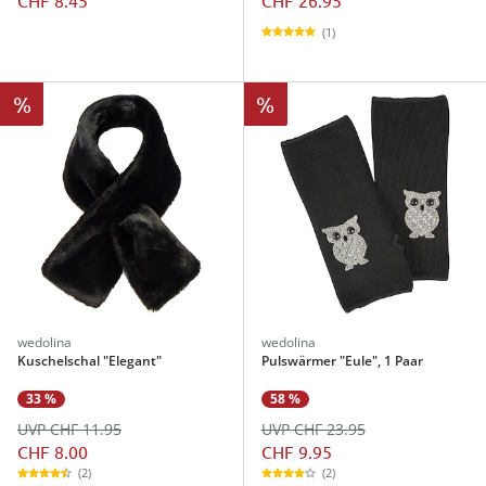
(1)
%
%
wedolina
wedolina
Kuschelschal "Elegant"
Pulswärmer "Eule", 1 Paar
33 %
58 %
UVP CHF 11.95
UVP CHF 23.95
CHF 8.00
CHF 9.95
(2)
(2)