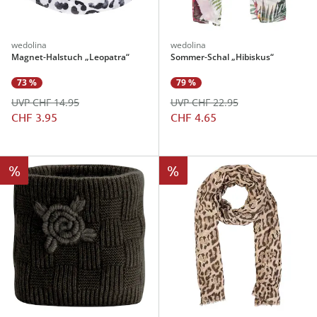
wedolina
wedolina
Magnet-Halstuch „Leopatra“
Sommer-Schal „Hibiskus“
73 %
79 %
UVP CHF 14.95
UVP CHF 22.95
CHF 3.95
CHF 4.65
%
%