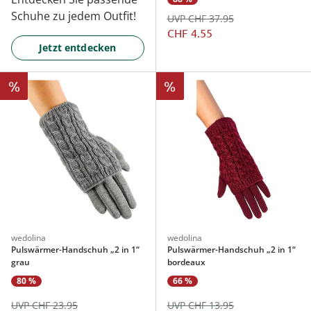
Schuhe zu jedem Outfit!
UVP CHF 37.95
CHF 4.55
Jetzt entdecken
%
%
wedolina
wedolina
Pulswärmer-Handschuh „2 in 1“
Pulswärmer-Handschuh „2 in 1“
grau
bordeaux
80 %
66 %
UVP CHF 23.95
UVP CHF 13.95