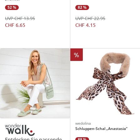
52 %
82 %
UVP CHF 13.95
UVP CHF 22.95
CHF 6.65
CHF 4.15
%
wedolina
Schluppen-Schal „Anastasia“
Entdecken Sie passende
88 %