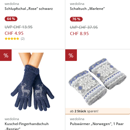
wedolina
wedolina
Schlupfschal „Rose“ schwarz
Schaltuch „Marlene“
64 %
76 %
UVP CHF 13.95
UVP CHF 37.95
CHF 4.95
CHF 8.95
(2)
%
%
ab
2 Stück
sparen!
wedolina
wedolina
Kuschel-Fingerhandschuh
Pulswärmer „Norwegen“, 1 Paar
„Rentier“