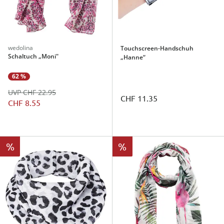
wedolina
Touchscreen-Handschuh
Schaltuch „Moni"
„Hanne“
62 %
UVP CHF 22.95
CHF 11.35
CHF 8.55
%
%