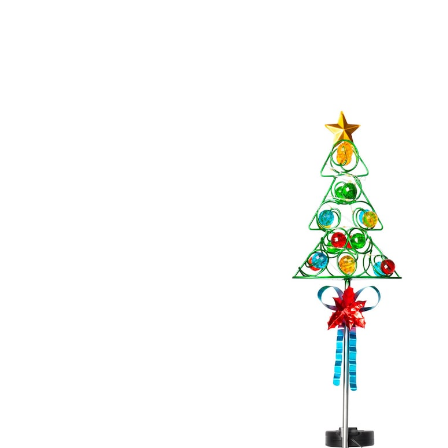
UVP CHF 25.95
CHF 9.15
inkl. MwSt. und zzgl.
Versandkosten
Variante
Weihnachtsbaum
CHF 6.85
nur
ab
2
Stück
1
In den Warenkorb