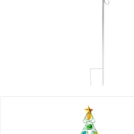
Sofort lieferbar - in 3-4 Werktagen bei Ihnen
Fröhliche Weihnacht überall!
schmückt Vorgarten, Garten, Terrasse
oder Balkon
keine Stromkosten dank Solar
Holen Sie sich 2 fröhlich-bunte Vorboten der
Adventszeit vors Haus! Dank Solarenergie schmücken
Weihnachtsbaum und Rentier Ihren Außenbereich mit
ihren farbenfrohen Kugeln und warmweiß leuchtenden
LEDs bei einsetzender Dunkelheit aufs Schönste.
Batteriehinweis:
Batterien sind im Lieferumfang enthalten. (AA Mignon x
1)