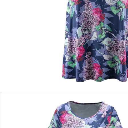
romantisches Blumenmuster
Dieses Sommerkleid lässt Sie aufblühen! Die Länge
umschmeichelt perfekt Ihre Knie, der lässige Schnitt
passt sich luftig-leicht Ihrer Figur an. Die kurzen Ärmel
sorgen für viel Freiheit und bedecken zugleich die
Schulterpartie. Mit modischem Rundhalsausschnitt.
Details
Hinweise & Hersteller
Bewertungen