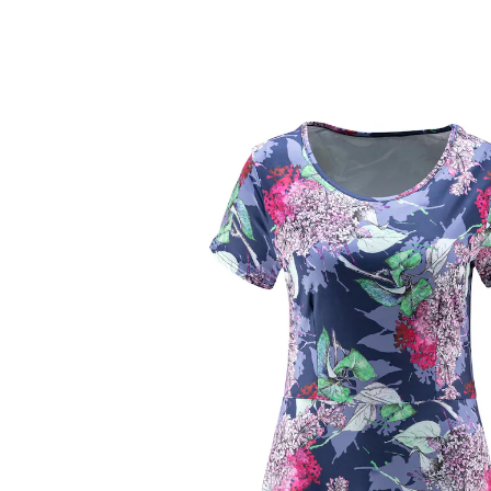
UVP CHF 44.95
CHF 14.75
inkl. MwSt. und zzgl.
Versandkosten
Größe
Bei Verfügbarkeit erinnern
Derzeit nicht lieferbar
Blumenpracht als Sommerkleid