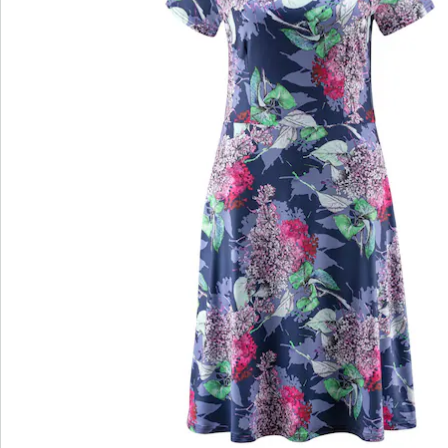
wedolina – Unsere neue Modemarke
Ob elegante Basics oder trendige Highlights:
wedolina steht für modische Vielfalt, bequeme
Schnitte und ein faires Preis-Leistungs-Verhältnis.
Jedes Stück schmeichelt der Figur und
unterstreicht Ihre Persönlichkeit – für ein
selbstbewusstes Gefühl, jeden Tag.
Jetzt entdecken