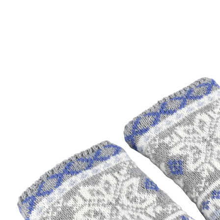
UVP CHF 22.95
CHF 4.15
inkl. MwSt. und zzgl.
Versandkosten
CHF 3.35
nur
ab
2
Stück
1
In den Warenkorb
Sofort lieferbar - in 3-4 Werktagen bei Ihnen
Nordische Gemütlichkeit!