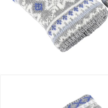
innen mit warmem Kuschelfutter
Diese kuschelig gefütterten Pulswärmer im
traditionellen Norweger-Design sind die perfekte
Ergänzung für kalte Wintertage. Sie halten Ihre
Handgelenke warm und sorgen für wohltuende
Wärme, ob zu Hause oder unterwegs. Der weiche
Innenstoff fühlt sich angenehm auf der Haut an,
während das charmante Muster den typischen
Winterflair verbreitet. Ob beim gemütlichen Lesen,
Entspannen oder auf dem Weg nach draußen – mit
diesen Pulswärmern genießen Sie den Winter in vollen
Zügen!
Details
Hinweise & Hersteller