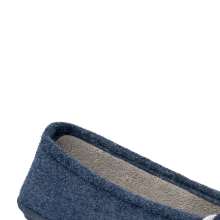
UVP CHF 29.95
CHF 26.95
inkl. MwSt. und zzgl.
Versandkosten
Variante
marine
Größe
In den Warenkorb
Sofort lieferbar - in 3-4 Werktagen bei Ihnen