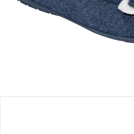
Zeit für Gemütlichkeit!
flexible Gummi-Laufsohle
wunderbar wärmend
elegante & bequeme Passform
rutschhemmende Laufsohle
Kalte Füße waren gestern: Mit diesem überaus
komfortablen Hausschuh-Ballerina halten Sie Ihre Füße
mollig warm. Das kuschelige Material und die weiche
Decksohle sorgen für eine extra Portion Gemütlichkeit.
Hübsches Detail: Die zwei­farbige Blütenapplikation
macht den Hausschuh optisch zu einem attraktiven
Blickfang. Dank der rutschhemmenden, flexiblen
Gummi-Laufsohle ist auch ein kurzer Gang nach
draußen kein Problem.